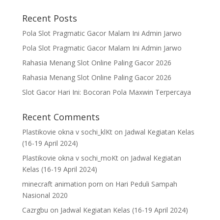
Recent Posts
Pola Slot Pragmatic Gacor Malam Ini Admin Jarwo
Pola Slot Pragmatic Gacor Malam Ini Admin Jarwo
Rahasia Menang Slot Online Paling Gacor 2026
Rahasia Menang Slot Online Paling Gacor 2026
Slot Gacor Hari Ini: Bocoran Pola Maxwin Terpercaya
Recent Comments
Plastikovie okna v sochi_klKt
on
Jadwal Kegiatan Kelas
(16-19 April 2024)
Plastikovie okna v sochi_moKt
on
Jadwal Kegiatan
Kelas (16-19 April 2024)
minecraft animation porn
on
Hari Peduli Sampah
Nasional 2020
Cazrgbu
on
Jadwal Kegiatan Kelas (16-19 April 2024)