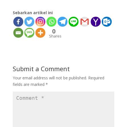
Sebarkan artikel ini
0
Shares
Submit a Comment
Your email address will not be published.
Required
fields are marked
*