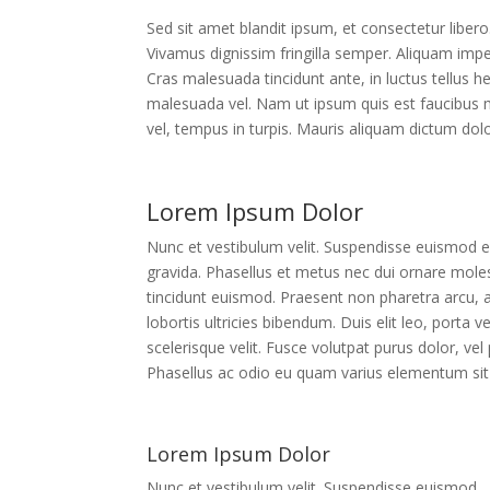
Sed sit amet blandit ipsum, et consectetur libero
Vivamus dignissim fringilla semper. Aliquam imper
Cras malesuada tincidunt ante, in luctus tellus he
malesuada vel. Nam ut ipsum quis est faucibus mat
vel, tempus in turpis. Mauris aliquam dictum dol
Lorem Ipsum Dolor
Nunc et vestibulum velit. Suspendisse euismod 
gravida. Phasellus et metus nec dui ornare mole
tincidunt euismod. Praesent non pharetra arcu, a
lobortis ultricies bibendum. Duis elit leo, porta ve
scelerisque velit. Fusce volutpat purus dolor, vel 
Phasellus ac odio eu quam varius elementum si
Lorem Ipsum Dolor
Nunc et vestibulum velit. Suspendisse euismod