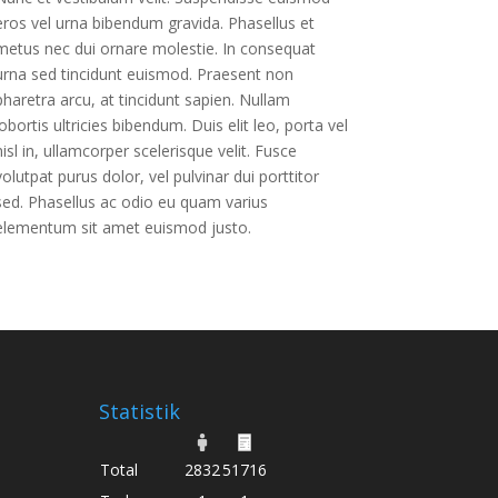
eros vel urna bibendum gravida. Phasellus et
metus nec dui ornare molestie. In consequat
urna sed tincidunt euismod. Praesent non
pharetra arcu, at tincidunt sapien. Nullam
lobortis ultricies bibendum. Duis elit leo, porta vel
nisl in, ullamcorper scelerisque velit. Fusce
volutpat purus dolor, vel pulvinar dui porttitor
sed. Phasellus ac odio eu quam varius
elementum sit amet euismod justo.
Statistik
Total
2832
51716