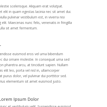
lestie scelerisque. Aliquam erat volutpat.
 elit in quam egestas lacinia nec sit amet dui.
lla pulvinar vestibulum est, in viverra nisi
lit. Maecenas nunc felis, venenatis in fringilla
nulla sit amet fermentum.
r
spendisse euismod eros vel urna bibendum
ec dui ornare molestie. In consequat urna sed
n pharetra arcu, at tincidunt sapien. Nullam
s elit leo, porta vel nisl in, ullamcorper
t purus dolor, vel pulvinar dui porttitor sed.
rius elementum sit amet euismod justo.
Lorem Ipsum Dolor
Nunc et vestibulum velit. Suspendisse euismod