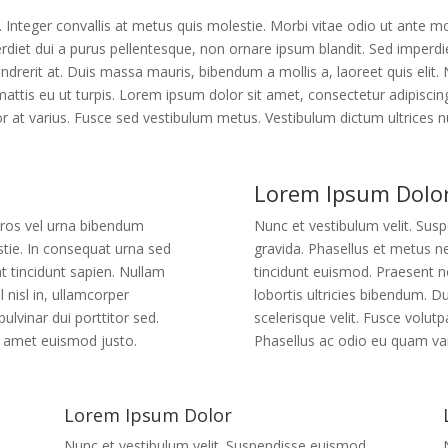
. Integer convallis at metus quis molestie. Morbi vitae odio ut ante mo
diet dui a purus pellentesque, non ornare ipsum blandit. Sed imperdiet
ndrerit at. Duis massa mauris, bibendum a mollis a, laoreet quis elit. Nu
tis eu ut turpis. Lorem ipsum dolor sit amet, consectetur adipiscing e
or at varius. Fusce sed vestibulum metus. Vestibulum dictum ultrices 
Lorem Ipsum Dolo
eros vel urna bibendum
Nunc et vestibulum velit. Su
stie. In consequat urna sed
gravida. Phasellus et metus n
t tincidunt sapien. Nullam
tincidunt euismod. Praesent no
l nisl in, ullamcorper
lobortis ultricies bibendum. Dui
pulvinar dui porttitor sed.
scelerisque velit. Fusce volutpa
t amet euismod justo.
Phasellus ac odio eu quam va
Lorem Ipsum Dolor
Nunc et vestibulum velit. Suspendisse euismod