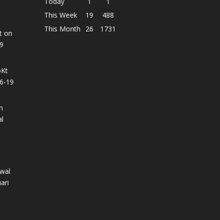
Today
1
1
This Week
19
488
This Month
26
1731
t
on
9
oKt
16-19
n
l
n
wal
ari