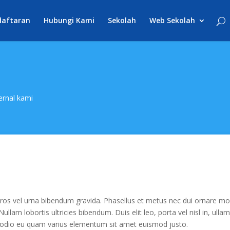
daftaran
Hubungi Kami
Sekolah
Web Sekolah
ernal kami
ros vel urna bibendum gravida. Phasellus et metus nec dui ornare mol
ullam lobortis ultricies bibendum. Duis elit leo, porta vel nisl in, ulla
 ac odio eu quam varius elementum sit amet euismod justo.