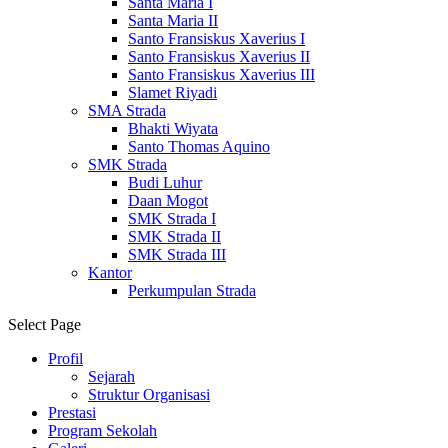
Santa Maria I
Santa Maria II
Santo Fransiskus Xaverius I
Santo Fransiskus Xaverius II
Santo Fransiskus Xaverius III
Slamet Riyadi
SMA Strada
Bhakti Wiyata
Santo Thomas Aquino
SMK Strada
Budi Luhur
Daan Mogot
SMK Strada I
SMK Strada II
SMK Strada III
Kantor
Perkumpulan Strada
Select Page
Profil
Sejarah
Struktur Organisasi
Prestasi
Program Sekolah