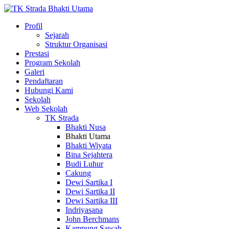
Profil
Sejarah
Struktur Organisasi
Prestasi
Program Sekolah
Galeri
Pendaftaran
Hubungi Kami
Sekolah
Web Sekolah
TK Strada
Bhakti Nusa
Bhakti Utama
Bhakti Wiyata
Bina Sejahtera
Budi Luhur
Cakung
Dewi Sartika I
Dewi Sartika II
Dewi Sartika III
Indriyasana
John Berchmans
Kampung Sawah