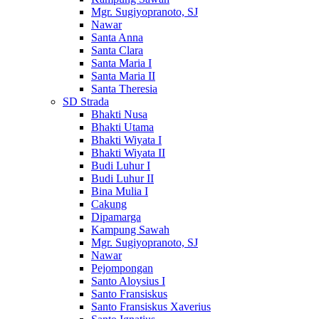
Mgr. Sugiyopranoto, SJ
Nawar
Santa Anna
Santa Clara
Santa Maria I
Santa Maria II
Santa Theresia
SD Strada
Bhakti Nusa
Bhakti Utama
Bhakti Wiyata I
Bhakti Wiyata II
Budi Luhur I
Budi Luhur II
Bina Mulia I
Cakung
Dipamarga
Kampung Sawah
Mgr. Sugiyopranoto, SJ
Nawar
Pejompongan
Santo Aloysius I
Santo Fransiskus
Santo Fransiskus Xaverius