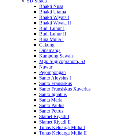
SD Strada
Bhakti Nusa
Bhakti Utama
Bhakti Wiyata I
Bhakti Wiyata II
Budi Luhur I
Budi Luhur II
Bina Mulia I
Cakung
Dipamarga
Kampung Sawah
Mgr. Sugiyopranoto, SJ
Nawar
Pejompongan
Santo Aloysius I
Santo Fransiskus
Santo Fransiskus Xaverius
Santo Ignatius
Santa Maria
Santo Paulus
Santo Petrus
Slamet Riyadi I
Slamet Riyadi II
Tunas Keluarga Mulia I
Tunas Keluarga Mulia II