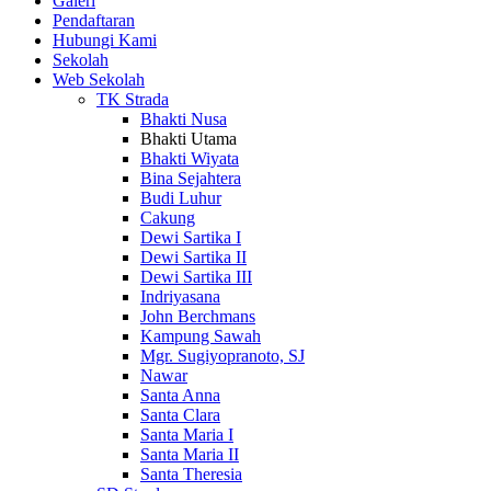
Galeri
Pendaftaran
Hubungi Kami
Sekolah
Web Sekolah
TK Strada
Bhakti Nusa
Bhakti Utama
Bhakti Wiyata
Bina Sejahtera
Budi Luhur
Cakung
Dewi Sartika I
Dewi Sartika II
Dewi Sartika III
Indriyasana
John Berchmans
Kampung Sawah
Mgr. Sugiyopranoto, SJ
Nawar
Santa Anna
Santa Clara
Santa Maria I
Santa Maria II
Santa Theresia