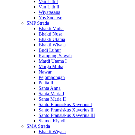
Van Lith I
Van Lith II
Wiyatasana
Yos Sudarso
SMP Strada
Bhakti Mulia
Bhakti Nusa
Bhakti Utama
Bhakti Wiyata
Budi Luhur
Kampung Sawah
Mardi Utama I
Marga Mulia
Nawar
Pejompongan
Pelita II
Santa Anna
Santa Maria I
Santa Maria II
Santo Fransiskus Xaverius I
Santo Fransiskus Xaverius II
Santo Fransiskus Xaverius III
Slamet Riyadi
SMA Strada
Bhakti Wiyata