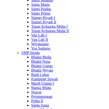
Santo Ignatius
Santa Maria
Santo Paulus
Santo Petrus
Slamet Riyadi I
Slamet Riyadi II
Tunas Keluarga Mulia I
Tunas Keluarga Mulia II
Van Lith I
Van Lith II
Wiyatasana
Yos Sudarso
SMP Strada
Bhakti Mulia
Bhakti Nusa
Bhakti Utama
Bhakti Wiyata
Budi Luhur
Kampung Sawah
Mardi Utama I
Marga Mulia
Nawar
Pejompongan
Pelita II
Santa Anna