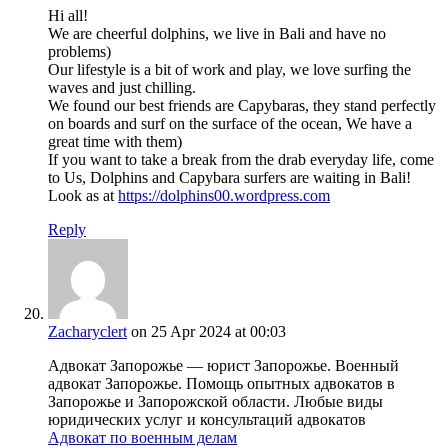
Hi all!
We are cheerful dolphins, we live in Bali and have no
problems)
Our lifestyle is a bit of work and play, we love surfing the
waves and just chilling.
We found our best friends are Capybaras, they stand perfectly
on boards and surf on the surface of the ocean, We have a
great time with them)
If you want to take a break from the drab everyday life, come
to Us, Dolphins and Capybara surfers are waiting in Bali!
Look as at
https://dolphins00.wordpress.com
Reply
Zacharyclert
on 25 Apr 2024 at 00:03
Адвокат Запорожье — юрист Запорожье. Военный
адвокат Запорожье. Помощь опытных адвокатов в
Запорожье и Запорожской области. Любые виды
юридических услуг и консультаций адвокатов
Адвокат по военным делам