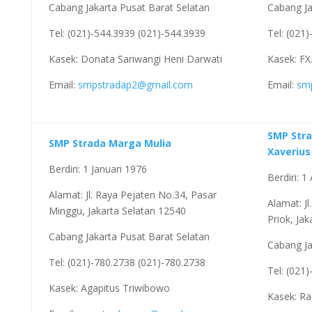
Cabang Jakarta Pusat Barat Selatan
Cabang Ja
Tel: (021)-544.3939 (021)-544.3939
Tel: (021
Kasek: Donata Sariwangi Heni Darwati
Kasek: FX.
Email:
smpstradap2@gmail.com
Email:
sm
SMP Stra
SMP Strada Marga Mulia
Xaverius 
Berdiri: 1 Januari 1976
Berdiri: 
Alamat: Jl. Raya Pejaten No.34, Pasar
Alamat: J
Minggu, Jakarta Selatan 12540
Priok, Ja
Cabang Jakarta Pusat Barat Selatan
Cabang Ja
Tel: (021)-780.2738 (021)-780.2738
Tel: (021
Kasek: Agapitus Triwibowo
Kasek: Ra