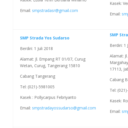
Kasek: Ver
Email:
smpstradasr@gmail.com
Email:
sm
SMP Stra
SMP Strada Yos Sudarso
Berdiri: 1
Berdiri: 1 Juli 2018
Alamat: Jl
Alamat: Jl. Empang RT 01/07, Curug
Margahayu
Wetan, Curug, Tangerang 15810
17113, Ja
Cabang Tangerang
Cabang B
Tel: (021)-5981005
Tel: (021
Kasek : Pollycarpus Febriyanto
Kasek: Ro
Email:
smpstradayossudarso@gmail.com
Email:
sm