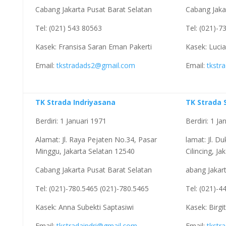
Cabang Jakarta Pusat Barat Selatan
Cabang Jaka
Tel: (021) 543 80563
Tel: (021)-7
Kasek: Fransisa Saran Eman Pakerti
Kasek: Luci
Email:
tkstradads2@gmail.com
Email:
tkstr
TK Strada Indriyasana
TK Strada 
Berdiri: 1 Januari 1971
Berdiri: 1 Ja
Alamat: Jl. Raya Pejaten No.34, Pasar
lamat: Jl. D
Minggu, Jakarta Selatan 12540
Cilincing, J
Cabang Jakarta Pusat Barat Selatan
abang Jakar
Tel: (021)-780.5465 (021)-780.5465
Tel: (021)-4
Kasek: Anna Subekti Saptasiwi
Kasek: Birgi
Email:
tkstradaindri@gmail.com
Email:
tkstr