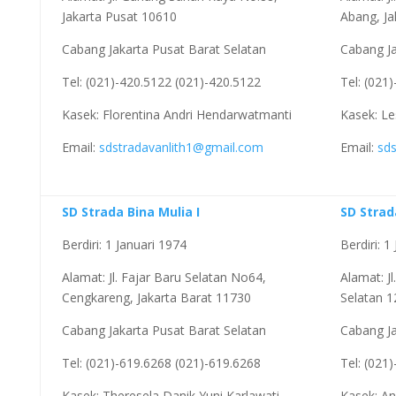
Jakarta Pusat 10610
Abang, Ja
Cabang Jakarta Pusat Barat Selatan
Cabang Ja
Tel: (021)-420.5122 (021)-420.5122
Tel: (021
Kasek: Florentina Andri Hendarwatmanti
Kasek: Le
Email:
sdstradavanlith1@gmail.com
Email:
sd
SD Strada Bina Mulia I
SD Stra
Berdiri: 1 Januari 1974
Berdiri: 1
Alamat: Jl. Fajar Baru Selatan No64,
Alamat: J
Cengkareng, Jakarta Barat 11730
Selatan 
Cabang Jakarta Pusat Barat Selatan
Cabang Ja
Tel: (021)-619.6268 (021)-619.6268
Tel: (021
Kasek: Theresela Danik Yuni Karlawati
Kasek: An