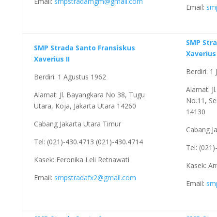
Email:
smpstradamgm@gmail.com
Email:
sm
SMP Stra
SMP Strada Santo Fransiskus
Xaverius 
Xaverius II
Berdiri: 1
Berdiri: 1 Agustus 1962
Alamat: Jl
Alamat: Jl. Bayangkara No 38, Tugu
No.11, Se
Utara, Koja, Jakarta Utara 14260
14130
Cabang Jakarta Utara Timur
Cabang Ja
Tel: (021)-430.4713 (021)-430.4714
Tel: (021
Kasek: Feronika Leli Retnawati
Kasek: An
Email:
smpstradafx2@gmail.com
Email:
sm