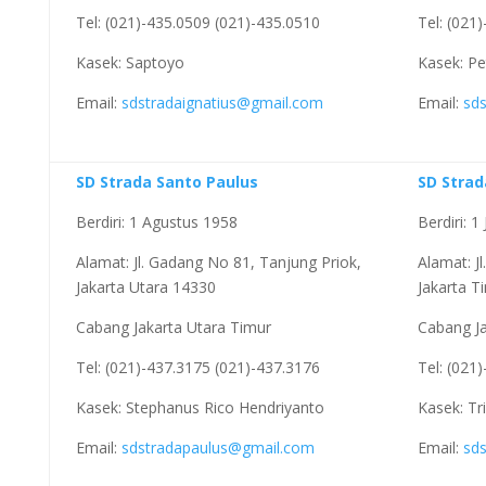
Tel: (021)-435.0509 (021)-435.0510
Tel: (021
Kasek: Saptoyo
Kasek: P
Email:
sdstradaignatius@gmail.com
Email:
sd
SD Strada Santo Paulus
SD Stra
Berdiri: 1 Agustus 1958
Berdiri: 1
Alamat: Jl. Gadang No 81, Tanjung Priok,
Alamat: J
Jakarta Utara 14330
Jakarta T
Cabang Jakarta Utara Timur
Cabang Ja
Tel: (021)-437.3175 (021)-437.3176
Tel: (021
Kasek: Stephanus Rico Hendriyanto
Kasek: Tr
Email:
sdstradapaulus@gmail.com
Email:
sd