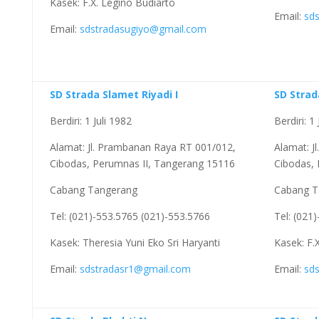
Kasek: F.X. Legino Budiarto
Email:
sd
Email:
sdstradasugiyo@gmail.com
SD Strada Slamet Riyadi I
SD Strad
Berdiri: 1 Juli 1982
Berdiri: 1
Alamat: Jl. Prambanan Raya RT 001/012,
Alamat: J
Cibodas, Perumnas II, Tangerang 15116
Cibodas,
Cabang Tangerang
Cabang T
Tel: (021)-553.5765 (021)-553.5766
Tel: (021
Kasek: Theresia Yuni Eko Sri Haryanti
Kasek: F.
Email:
sdstradasr1@gmail.com
Email:
sd