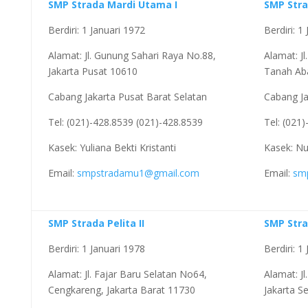
SMP Strada Mardi Utama I
SMP Str
Berdiri: 1 Januari 1972
Berdiri: 1
Alamat: Jl. Gunung Sahari Raya No.88,
Alamat: J
Jakarta Pusat 10610
Tanah Aba
Cabang Jakarta Pusat Barat Selatan
Cabang Ja
Tel: (021)-428.8539 (021)-428.8539
Tel: (021
Kasek: Yuliana Bekti Kristanti
Kasek: Nu
Email:
smpstradamu1@gmail.com
Email:
sm
SMP Strada Pelita II
SMP Str
Berdiri: 1 Januari 1978
Berdiri: 1 
Alamat: Jl. Fajar Baru Selatan No64,
Alamat: J
Cengkareng, Jakarta Barat 11730
Jakarta S