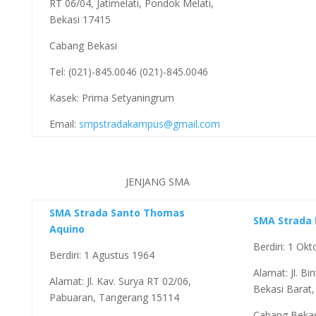
RT 06/04, Jatimelati, Pondok Melati,
Bekasi 17415
Cabang Bekasi
Tel: (021)-845.0046 (021)-845.0046
Kasek: Prima Setyaningrum
Email:
smpstradakampus@gmail.com
JENJANG SMA
SMA Strada Santo Thomas
SMA Strada 
Aquino
Berdiri: 1 Ok
Berdiri: 1 Agustus 1964
Alamat: Jl. Bi
Alamat: Jl. Kav. Surya RT 02/06,
Bekasi Barat,
Pabuaran, Tangerang 15114
Cabang Bekas