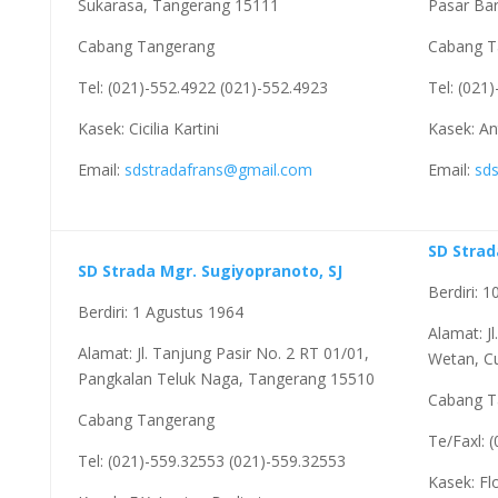
Sukarasa, Tangerang 15111
Pasar Ba
Cabang Tangerang
Cabang T
Tel: (021)-552.4922 (021)-552.4923
Tel: (021
Kasek: Cicilia Kartini
Kasek: An
Email:
sdstradafrans@gmail.com
Email:
sd
SD Strad
SD Strada Mgr. Sugiyopranoto, SJ
Berdiri: 
Berdiri: 1 Agustus 1964
Alamat: J
Alamat: Jl. Tanjung Pasir No. 2 RT 01/01,
Wetan, C
Pangkalan Teluk Naga, Tangerang 15510
Cabang T
Cabang Tangerang
Te/Faxl: 
Tel: (021)-559.32553 (021)-559.32553
Kasek: Fl