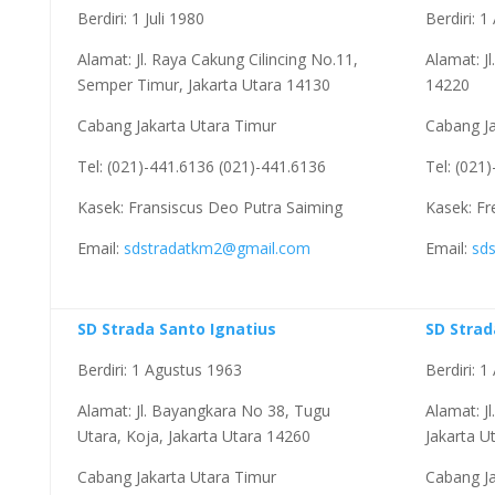
Berdiri: 1 Juli 1980
Berdiri: 
Alamat: Jl. Raya Cakung Cilincing No.11,
Alamat: Jl
Semper Timur, Jakarta Utara 14130
14220
Cabang Jakarta Utara Timur
Cabang Ja
Tel: (021)-441.6136 (021)-441.6136
Tel: (021
Kasek: Fransiscus Deo Putra Saiming
Kasek: Fr
Email:
sdstradatkm2@gmail.com
Email:
sd
SD Strada Santo Ignatius
SD Strad
Berdiri: 1 Agustus 1963
Berdiri: 
Alamat: Jl. Bayangkara No 38, Tugu
Alamat: J
Utara, Koja, Jakarta Utara 14260
Jakarta U
Cabang Jakarta Utara Timur
Cabang Ja