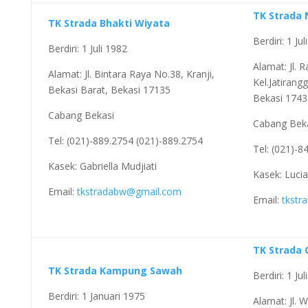
TK Strada
TK Strada Bhakti Wiyata
Berdiri: 1 Ju
Berdiri: 1 Juli 1982
Alamat: Jl.
Alamat: Jl. Bintara Raya No.38, Kranji,
Kel.Jatirang
Bekasi Barat, Bekasi 17135
Bekasi 1743
Cabang Bekasi
Cabang Bek
Tel: (021)-889.2754 (021)-889.2754
Tel: (021)-8
Kasek: Gabriella Mudjiati
Kasek: Lucia
Email:
tkstradabw@gmail.com
Email:
tkstr
TK Strada
TK Strada Kampung Sawah
Berdiri: 1 Ju
Berdiri: 1 Januari 1975
Alamat: Jl. 