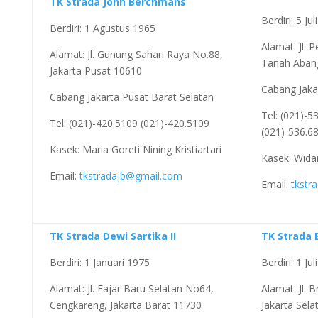
TK Strada John Berchmans
Berdiri: 5 Ju
Berdiri: 1 Agustus 1965
Alamat: Jl. 
Alamat: Jl. Gunung Sahari Raya No.88,
Tanah Abang
Jakarta Pusat 10610
Cabang Jaka
Cabang Jakarta Pusat Barat Selatan
Tel: (021)-5
Tel: (021)-420.5109 (021)-420.5109
(021)-536.6
Kasek: Maria Goreti Nining Kristiartari
Kasek: Widar
Email:
tkstradajb@gmail.com
Email:
tkstr
TK Strada Dewi Sartika II
TK Strada 
Berdiri: 1 Januari 1975
Berdiri: 1 Ju
Alamat: Jl. Fajar Baru Selatan No64,
Alamat: Jl.
Cengkareng, Jakarta Barat 11730
Jakarta Sel