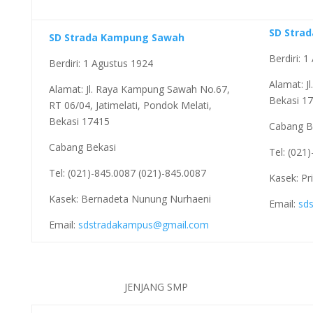
SD Stra
SD Strada Kampung Sawah
Berdiri: 
Berdiri: 1 Agustus 1924
Alamat: Jl
Alamat: Jl. Raya Kampung Sawah No.67,
Bekasi 17
RT 06/04, Jatimelati, Pondok Melati,
Bekasi 17415
Cabang B
Cabang Bekasi
Tel: (021
Tel: (021)-845.0087 (021)-845.0087
Kasek: Pr
Kasek: Bernadeta Nunung Nurhaeni
Email:
sd
Email:
sdstradakampus@gmail.com
JENJANG SMP