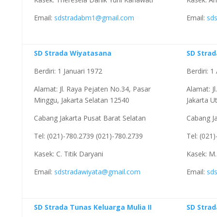
Email:
sdstradabm1@gmail.com
Email:
sd
SD Strada Wiyatasana
SD Strad
Berdiri: 1 Januari 1972
Berdiri: 
Alamat: Jl. Raya Pejaten No.34, Pasar
Alamat: Jl
Minggu, Jakarta Selatan 12540
Jakarta U
Cabang Jakarta Pusat Barat Selatan
Cabang Ja
Tel: (021)-780.2739 (021)-780.2739
Tel: (021
Kasek: C. Titik Daryani
Kasek: M.
Email:
sdstradawiyata@gmail.com
Email:
sd
SD Strada Tunas Keluarga Mulia II
SD Strad