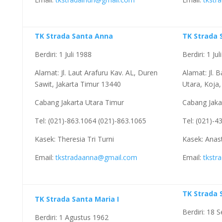
TK Strada Santa Anna
TK Strada 
Berdiri: 1 Juli 1988
Berdiri: 1 Ju
Alamat: Jl. Laut Arafuru Kav. AL, Duren
Alamat: Jl.
Sawit, Jakarta Timur 13440
Utara, Koja,
Cabang Jakarta Utara Timur
Cabang Jaka
Tel: (021)-863.1064 (021)-863.1065
Tel: (021)-4
Kasek: Theresia Tri Turni
Kasek: Anas
Email:
tkstradaanna@gmail.com
Email:
tkstr
TK Strada S
TK Strada Santa Maria I
Berdiri: 18
Berdiri: 1 Agustus 1962