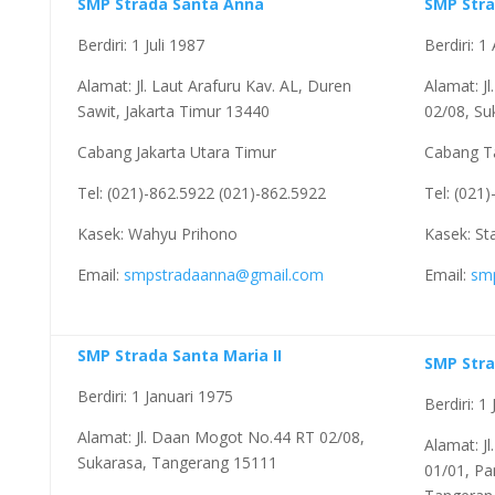
SMP Strada Santa Anna
SMP Stra
Berdiri: 1 Juli 1987
Berdiri: 
Alamat: Jl. Laut Arafuru Kav. AL, Duren
Alamat: J
Sawit, Jakarta Timur 13440
02/08, Su
Cabang Jakarta Utara Timur
Cabang T
Tel: (021)-862.5922 (021)-862.5922
Tel: (021
Kasek: Wahyu Prihono
Kasek: Sta
Email:
smpstradaanna@gmail.com
Email:
sm
SMP Strada Santa Maria II
SMP Stra
Berdiri: 1 Januari 1975
Berdiri: 1 
Alamat: Jl. Daan Mogot No.44 RT 02/08,
Alamat: Jl
Sukarasa, Tangerang 15111
01/01, Pa