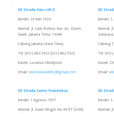
SD Strada Van Lith II
SD Strad
Berdiri: 24 Mei 1924
Berdiri: 
Alamat: Jl. Laut Arafuru Kav. AL, Duren
Alamat: J
Sawit, Jakarta Timur 13440
Sukarasa
Cabang Jakarta Utara Timur
Cabang T
Tel: (021)-862.5922 (021)-862.5923
Tel: (021
Kasek: Lucianus Misdiyono
Kasek: Chi
Email:
sdstradavanlith2@gmail.com
Email:
sd
SD Strada Santo Fransiskus
SD Strad
Berdiri: 1 Agustus 1957
Berdiri: 
Alamat: Jl. Daan Mogot No.44 RT 02/08,
Alamat: J