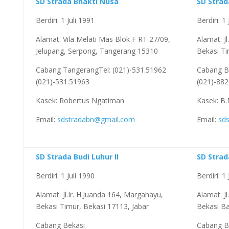
SD Strada Bhakti Nusa
SD Strad
Berdiri: 1 Juli 1991
Berdiri: 1
Alamat: Vila Melati Mas Blok F RT 27/09,
Alamat: J
Jelupang, Serpong, Tangerang 15310
Bekasi Ti
Cabang TangerangTel: (021)-531.51962
Cabang Be
(021)-531.51963
(021)-882
Kasek: Robertus Ngatiman
Kasek: B.
Email:
sdstradabn@gmail.com
Email:
sd
SD Strada Budi Luhur II
SD Strad
Berdiri: 1 Juli 1990
Berdiri: 1
Alamat: Jl.Ir. H.Juanda 164, Margahayu,
Alamat: Jl
Bekasi Timur, Bekasi 17113, Jabar
Bekasi Ba
Cabang Bekasi
Cabang B