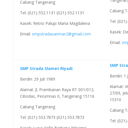
Tangeran
Cabang Tangerang
Cabang T
Tel: (021)-552.1131 (021)-552.1131
Tel: (021
Kasek: Retno Palupi Maria Magdalena
Kasek: D
Email:
smpstradasanmar2@gmail.com
Email:
sm
SMP Stra
SMP Strada Slamet Riyadi
Berdiri: 1 
Berdiri: 29 Juli 1989
Alamat: V
Alamat: Jl. Prambanan Raya RT 001/012,
27/09, Je
Cibodas, Perumnas II, Tangerang 15116
15310
Cabang Tangerang
Cabang T
Tel: (021)-553.7873 (021)-553.7873
Tel: (021
Kasek: Lusia Yefin Bertiana Winarno