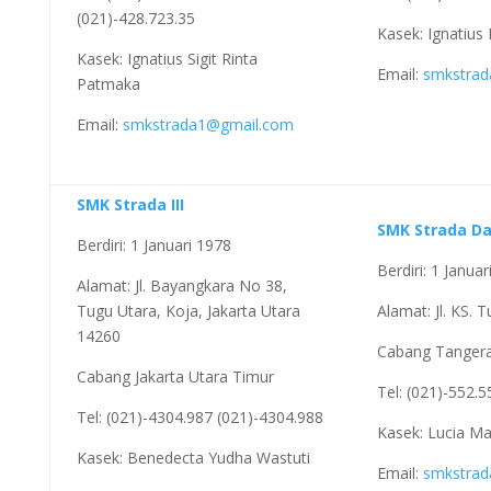
(021)-428.723.35
Kasek: Ignatius
Kasek: Ignatius Sigit Rinta
Email:
smkstrad
Patmaka
Email:
smkstrada1@gmail.com
SMK Strada III
SMK Strada D
Berdiri: 1 Januari 1978
Berdiri: 1 Janua
Alamat: Jl. Bayangkara No 38,
Tugu Utara, Koja, Jakarta Utara
Alamat: Jl. KS.
14260
Cabang Tanger
Cabang Jakarta Utara Timur
Tel: (021)-552.
Tel: (021)-4304.987 (021)-4304.988
Kasek: Lucia Ma
Kasek: Benedecta Yudha Wastuti
Email:
smkstra