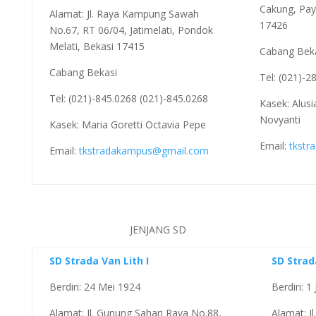
Cakung, Paya
Alamat: Jl. Raya Kampung Sawah
17426
No.67, RT 06/04, Jatimelati, Pondok
Melati, Bekasi 17415
Cabang Bek
Cabang Bekasi
Tel: (021)-
Tel: (021)-845.0268 (021)-845.0268
Kasek: Alusi
Novyanti
Kasek: Maria Goretti Octavia Pepe
Email:
tkstr
Email:
tkstradakampus@gmail.com
JENJANG SD
SD Strada Van Lith I
SD Stra
Berdiri: 24 Mei 1924
Berdiri: 1
Alamat: Jl. Gunung Sahari Raya No.88,
Alamat: J