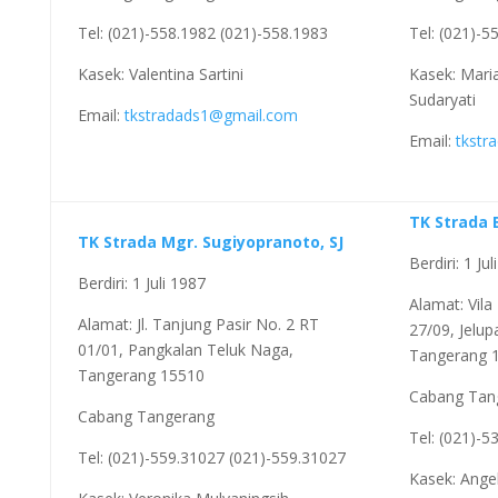
Tel: (021)-558.1982 (021)-558.1983
Tel: (021)-5
Kasek: Valentina Sartini
Kasek: Mari
Sudaryati
Email:
tkstradads1@gmail.com
Email:
tkstr
TK Strada 
TK Strada Mgr. Sugiyopranoto, SJ
Berdiri: 1 Ju
Berdiri: 1 Juli 1987
Alamat: Vila
Alamat: Jl. Tanjung Pasir No. 2 RT
27/09, Jelup
01/01, Pangkalan Teluk Naga,
Tangerang 
Tangerang 15510
Cabang Tan
Cabang Tangerang
Tel: (021)-5
Tel: (021)-559.31027 (021)-559.31027
Kasek: Ange