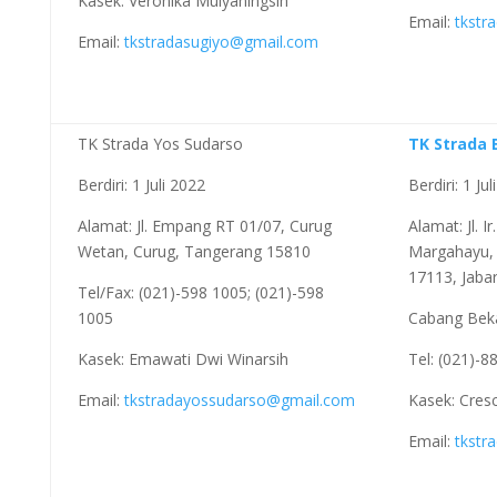
Kasek: Veronika Mulyaningsih
Email:
tkstr
Email:
tkstradasugiyo@gmail.com
TK Strada Yos Sudarso
TK Strada 
Berdiri: 1 Juli 2022
Berdiri: 1 Ju
Alamat: Jl. Empang RT 01/07, Curug
Alamat: Jl. I
Wetan, Curug, Tangerang 15810
Margahayu, 
17113, Jaba
Tel/Fax: (021)-598 1005; (021)-598
1005
Cabang Bek
Kasek: Emawati Dwi Winarsih
Tel: (021)-8
Email:
tkstradayossudarso@gmail.com
Kasek: Cresc
Email:
tkstr