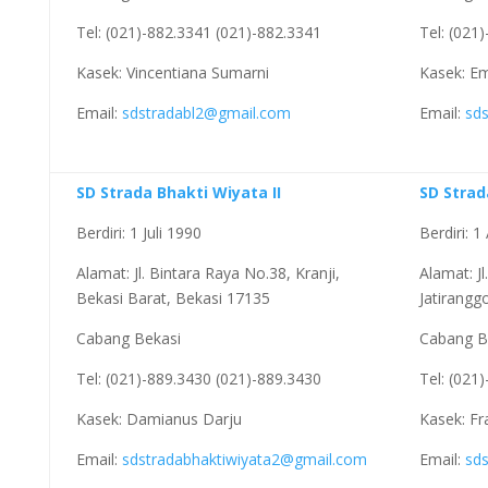
Tel: (021)-882.3341 (021)-882.3341
Tel: (021
Kasek: Vincentiana Sumarni
Kasek: Em
Email:
sdstradabl2@gmail.com
Email:
sd
SD Strada Bhakti Wiyata II
SD Stra
Berdiri: 1 Juli 1990
Berdiri: 
Alamat: Jl. Bintara Raya No.38, Kranji,
Alamat: J
Bekasi Barat, Bekasi 17135
Jatirangg
Cabang Bekasi
Cabang B
Tel: (021)-889.3430 (021)-889.3430
Tel: (021
Kasek: Damianus Darju
Kasek: Fr
Email:
sdstradabhaktiwiyata2@gmail.com
Email:
sd