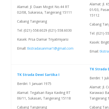
Alamat: Jl. 
Alamat: Jl. Daan Mogot No.44 RT
01/03, Pasa
02/08, Sukarasa, Tangerang 15111
15112
Cabang Tangerang
Cabang Tan
Tel: (021)-558.6029 (021)-558.6030
Tel: (021)-5
Kasek: Prsa Damar Triyatmiyarsi
Kasek: Brigi
Emall:
tkstradasanmar1@gmail.com
Email:
tkstr
TK Strada D
TK Strada Dewi Sartika I
Berdiri: 1 Ju
Berdiri: 1 Januari 1975
Alamat: Jl. C
Alamat: Tegalsari Raya Kavling RT
Karawaci Ba
06/11, Sukasari, Tangerang 15118
Tangerang 
Cabang Tangerang
Cabang Tan