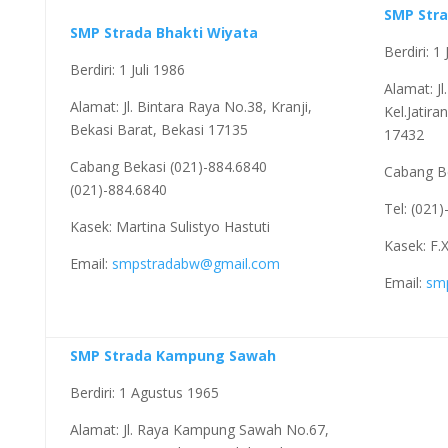
SMP Str
SMP Strada Bhakti Wiyata
Berdiri: 1 
Berdiri: 1 Juli 1986
Alamat: J
Alamat: Jl. Bintara Raya No.38, Kranji,
Kel.Jatir
Bekasi Barat, Bekasi 17135
17432
Cabang Bekasi (021)-884.6840
Cabang B
(021)-884.6840
Tel: (021
Kasek: Martina Sulistyo Hastuti
Kasek: F
Email:
smpstradabw@gmail.com
Email:
sm
SMP Strada Kampung Sawah
Berdiri: 1 Agustus 1965
Alamat: Jl. Raya Kampung Sawah No.67,