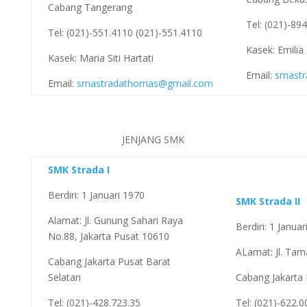
Cabang Tangerang
Tel: (021)-89
Tel: (021)-551.4110 (021)-551.4110
Kasek: Emilia
Kasek: Maria Siti Hartati
Email:
smastr
Email:
smastradathomas@gmail.com
JENJANG SMK
SMK Strada I
Berdiri: 1 Januari 1970
SMK Strada II
Alamat: Jl. Gunung Sahari Raya
Berdiri: 1 Janua
No.88, Jakarta Pusat 10610
ALamat: Jl. Tam
Cabang Jakarta Pusat Barat
Selatan
Cabang Jakarta 
Tel: (021)-428.723.35
Tel: (021)-622.