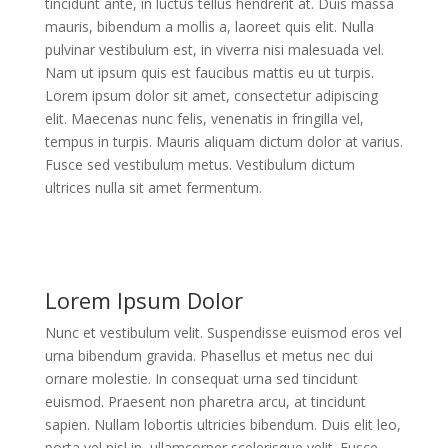
tincidunt ante, in luctus tellus hendrerit at. Duis massa
mauris, bibendum a mollis a, laoreet quis elit. Nulla
pulvinar vestibulum est, in viverra nisi malesuada vel.
Nam ut ipsum quis est faucibus mattis eu ut turpis.
Lorem ipsum dolor sit amet, consectetur adipiscing
elit. Maecenas nunc felis, venenatis in fringilla vel,
tempus in turpis. Mauris aliquam dictum dolor at varius.
Fusce sed vestibulum metus. Vestibulum dictum
ultrices nulla sit amet fermentum.
Lorem Ipsum Dolor
Nunc et vestibulum velit. Suspendisse euismod eros vel
urna bibendum gravida. Phasellus et metus nec dui
ornare molestie. In consequat urna sed tincidunt
euismod. Praesent non pharetra arcu, at tincidunt
sapien. Nullam lobortis ultricies bibendum. Duis elit leo,
porta vel nisl in, ullamcorper scelerisque velit. Fusce