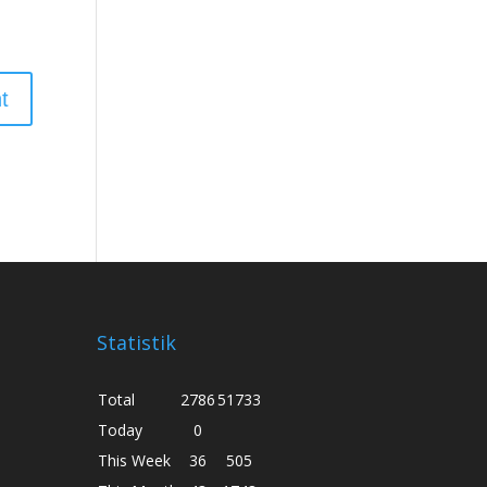
Statistik
Total
2786
51733
Today
0
This Week
36
505