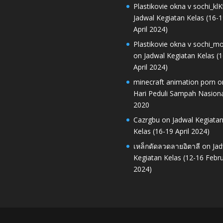
Plastikovie okna v sochi_klK
Jadwal Kegiatan Kelas (16-1
April 2024)
Plastikovie okna v sochi_m
on
Jadwal Kegiatan Kelas (
April 2024)
minecraft animation porn
o
Hari Peduli Sampah Nasiona
2020
Cazrgbu
on
Jadwal Kegiata
Kelas (16-19 April 2024)
เหล็กดัดลวดลายอิตาลี
on
Jad
Kegiatan Kelas (12-16 Febru
2024)