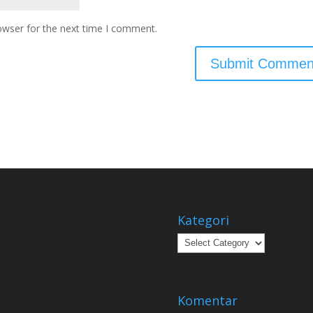
owser for the next time I comment.
Kategori
Kategori
Komentar