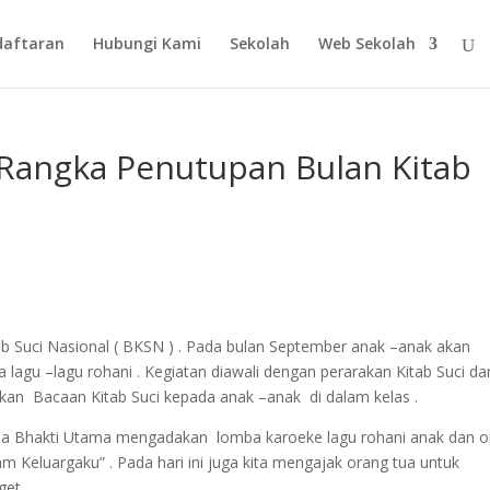
daftaran
Hubungi Kami
Sekolah
Web Sekolah
Rangka Penutupan Bulan Kitab
ab Suci Nasional ( BKSN ) . Pada bulan September anak –anak akan
a lagu –lagu rohani . Kegiatan diawali dengan perarakan Kitab Suci da
akan Bacaan Kitab Suci kepada anak –anak di dalam kelas .
da Bhakti Utama mengadakan lomba karoeke lagu rohani anak dan o
Keluargaku” . Pada hari ini juga kita mengajak orang tua untuk
et .