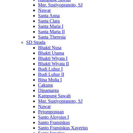
Mgr. Sugiyopranoto, SJ
Nawar
Santa Anna
Santa Clara
Santa Maria I
Santa Maria II
Santa Theresia
SD Strada
Bhakti Nusa
Bhakti Utama
Bhakti Wiyata I
Bhakti Wiyata II
Budi Luhur I
Budi Luhur II
Bina Mulia I
Cakung
Dipamarga
Kampung Sawah
Mgr. Sugiyopranoto, SJ
Nawar
Pejompongan
Santo Aloysius I
Santo Fransiskus
Santo Fransiskus Xaverius