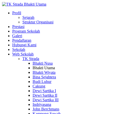
Profil
Sejarah
Struktur Organisasi
Prestasi
Program Sekolah
Galeri
Pendaftaran
Hubungi Kami
Sekolah
Web Sekolah
TK Strada
Bhakti Nusa
Bhakti Utama
Bhakti Wiyata
Bina Sejahtera
Budi Luhur
Cakung
Dewi Sartika I
Dewi Sartika II
Dewi Sartika III
Indriyasana
John Berchmans
Kampung Sawah