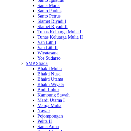
Santo Ignatius
Santa Maria
Santo Paulus
Santo Petrus
Slamet Riyadi I
Slamet Riyadi II
Tunas Keluarga Mulia I
Tunas Keluarga Mulia II
Van Lith I
Van Lith II
Wiyatasana
Yos Sudarso
SMP Strada
Bhakti Mulia
Bhakti Nusa
Bhakti Utama
Bhakti Wiyata
Budi Luhur
Kampung Sawah
Mardi Utama I
Marga Mulia
Nawar
Pejompongan
Pelita II
Santa Anna