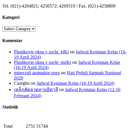
Tel. (021)-4204821; 4256572; 4269519 / Fax. (021)-4258809
Kategori
Kategori
Komentar
Plastikovie okna v sochi_klKt
on
Jadwal Kegiatan Kelas (16-
19 April 2024)
Plastikovie okna v sochi_moKt
on
Jadwal Kegiatan Kelas
(16-19 April 2024)
minecraft animation porn
on
Hari Peduli Sampah Nasional
2020
Cazrgbu
on
Jadwal Kegiatan Kelas (16-19 April 2024)
เหล็กดัดลวดลายอิตาลี
on
Jadwal Kegiatan Kelas (12-16
Februari 2024)
Statistik
Total
2751
51744