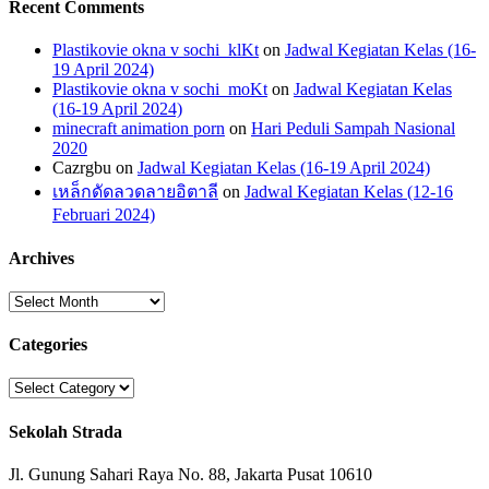
Recent Comments
Plastikovie okna v sochi_klKt
on
Jadwal Kegiatan Kelas (16-
19 April 2024)
Plastikovie okna v sochi_moKt
on
Jadwal Kegiatan Kelas
(16-19 April 2024)
minecraft animation porn
on
Hari Peduli Sampah Nasional
2020
Cazrgbu
on
Jadwal Kegiatan Kelas (16-19 April 2024)
เหล็กดัดลวดลายอิตาลี
on
Jadwal Kegiatan Kelas (12-16
Februari 2024)
Archives
Archives
Categories
Categories
Sekolah Strada
Jl. Gunung Sahari Raya No. 88, Jakarta Pusat 10610