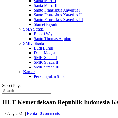
Santa Maria I
Santa Maria II
Santo Fransiskus Xaverius I
Santo Fransiskus Xaverius II
Santo Fransiskus Xaverius III
Slamet Riyadi
SMA Strada
Bhakti Wiyata
Santo Thomas Aquino
SMK Strada
Budi Luhur
Daan Mogot
SMK Strada I
SMK Strada II
SMK Strada III
Kantor
Perkumpulan Strada
Select Page
HUT Kemerdekaan Republik Indonesia K
17 Aug 2021
|
Berita
|
0 comments