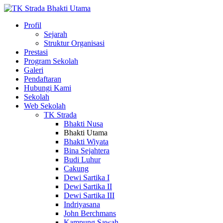
Profil
Sejarah
Struktur Organisasi
Prestasi
Program Sekolah
Galeri
Pendaftaran
Hubungi Kami
Sekolah
Web Sekolah
TK Strada
Bhakti Nusa
Bhakti Utama
Bhakti Wiyata
Bina Sejahtera
Budi Luhur
Cakung
Dewi Sartika I
Dewi Sartika II
Dewi Sartika III
Indriyasana
John Berchmans
Kampung Sawah