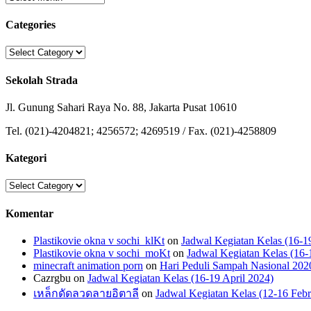
Categories
Categories
Sekolah Strada
Jl. Gunung Sahari Raya No. 88, Jakarta Pusat 10610
Tel. (021)-4204821; 4256572; 4269519 / Fax. (021)-4258809
Kategori
Kategori
Komentar
Plastikovie okna v sochi_klKt
on
Jadwal Kegiatan Kelas (16-1
Plastikovie okna v sochi_moKt
on
Jadwal Kegiatan Kelas (16-
minecraft animation porn
on
Hari Peduli Sampah Nasional 202
Cazrgbu
on
Jadwal Kegiatan Kelas (16-19 April 2024)
เหล็กดัดลวดลายอิตาลี
on
Jadwal Kegiatan Kelas (12-16 Febr