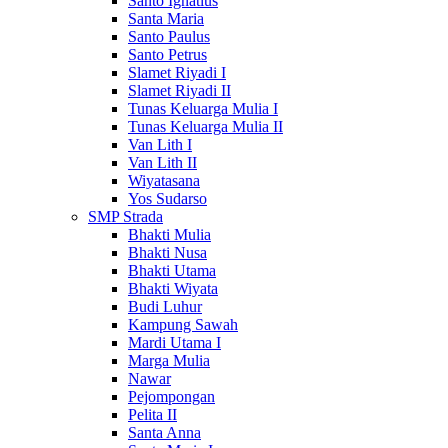
Santo Ignatius
Santa Maria
Santo Paulus
Santo Petrus
Slamet Riyadi I
Slamet Riyadi II
Tunas Keluarga Mulia I
Tunas Keluarga Mulia II
Van Lith I
Van Lith II
Wiyatasana
Yos Sudarso
SMP Strada
Bhakti Mulia
Bhakti Nusa
Bhakti Utama
Bhakti Wiyata
Budi Luhur
Kampung Sawah
Mardi Utama I
Marga Mulia
Nawar
Pejompongan
Pelita II
Santa Anna