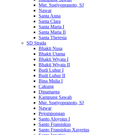
Mgr. Sugiyopranoto, SJ
Nawar
Santa Anna
Santa Clara
Santa Maria I
Santa Maria II
Santa Theresia
SD Strada
Bhakti Nusa
Bhakti Utama
Bhakti Wiyata I
Bhakti Wiyata II
Budi Luhur I
Budi Luhur II
Bina Mulia I
Cakung
Dipamarga
Kampung Sawah
Mgr. Sugiyopranoto, SJ
Nawar
Pejompongan
Santo Aloysius I
Santo Fransiskus
Santo Fransiskus Xaverius