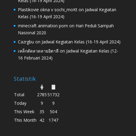
Kelas (16-19 April 2024)
Plastikovie okna v sochi_moKt
on
Jadwal Kegiatan
Kelas (16-19 April 2024)
minecraft animation porn
on
Hari Peduli Sampah
Nasional 2020
Cazrgbu
on
Jadwal Kegiatan Kelas (16-19 April 2024)
เหล็กดัดลวดลายอิตาลี
on
Jadwal Kegiatan Kelas (12-
16 Februari 2024)
Statistik
Total
2785
51732
Today
9
9
This Week
35
504
This Month
42
1747