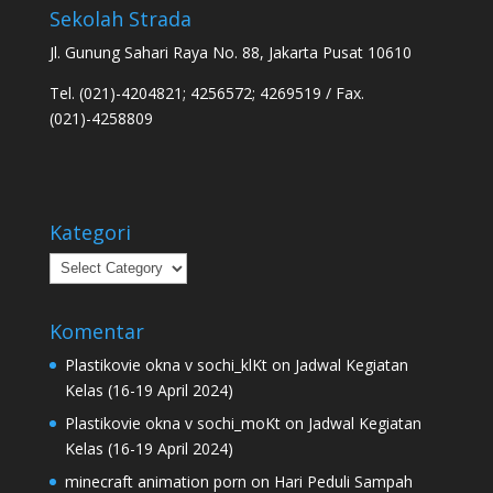
Sekolah Strada
Jl. Gunung Sahari Raya No. 88, Jakarta Pusat 10610
Tel. (021)-4204821; 4256572; 4269519 / Fax.
(021)-4258809
Kategori
Kategori
Komentar
Plastikovie okna v sochi_klKt
on
Jadwal Kegiatan
Kelas (16-19 April 2024)
Plastikovie okna v sochi_moKt
on
Jadwal Kegiatan
Kelas (16-19 April 2024)
minecraft animation porn
on
Hari Peduli Sampah