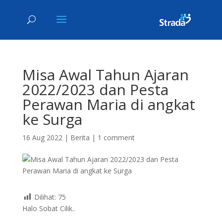
Misa Awal Tahun Ajaran
2022/2023 dan Pesta
Perawan Maria di angkat
ke Surga
16 Aug 2022
|
Berita
|
1 comment
Dilihat:
75
Halo Sobat Cilik..