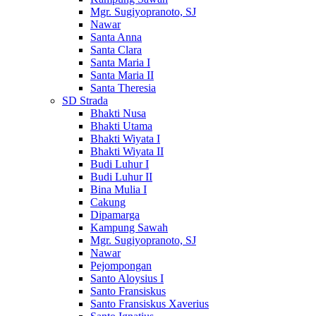
Mgr. Sugiyopranoto, SJ
Nawar
Santa Anna
Santa Clara
Santa Maria I
Santa Maria II
Santa Theresia
SD Strada
Bhakti Nusa
Bhakti Utama
Bhakti Wiyata I
Bhakti Wiyata II
Budi Luhur I
Budi Luhur II
Bina Mulia I
Cakung
Dipamarga
Kampung Sawah
Mgr. Sugiyopranoto, SJ
Nawar
Pejompongan
Santo Aloysius I
Santo Fransiskus
Santo Fransiskus Xaverius