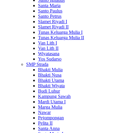
Santo Ignatius
Santa Maria
Santo Paulus
Santo Petrus
Slamet Riyadi I
Slamet Riyadi II
Tunas Keluarga Mulia I
Tunas Keluarga Mulia II
Van Lith I
Van Lith II
Wiyatasana
Yos Sudarso
SMP Strada
Bhakti Mulia
Bhakti Nusa
Bhakti Utama
Bhakti Wiyata
Budi Luhur
Kampung Sawah
Mardi Utama I
Marga Mulia
Nawar
Pejompongan
Pelita II
Santa Anna