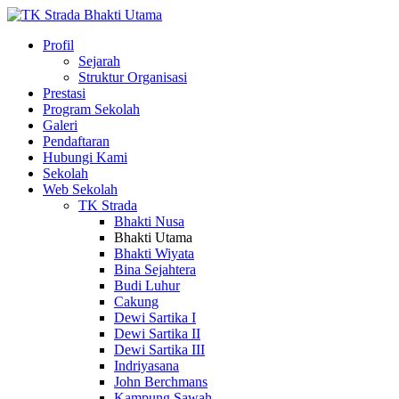
Profil
Sejarah
Struktur Organisasi
Prestasi
Program Sekolah
Galeri
Pendaftaran
Hubungi Kami
Sekolah
Web Sekolah
TK Strada
Bhakti Nusa
Bhakti Utama
Bhakti Wiyata
Bina Sejahtera
Budi Luhur
Cakung
Dewi Sartika I
Dewi Sartika II
Dewi Sartika III
Indriyasana
John Berchmans
Kampung Sawah