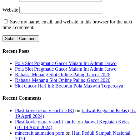
Website
Save my name, email, and website in this browser for the next
time I comment.
Recent Posts
Pola Slot Pragmatic Gacor Malam Ini Admin Jarwo
Pola Slot Pragmatic Gacor Malam Ini Admin Jarwo
Rahasia Menang Slot Online Paling Gacor 2026
Rahasia Menang Slot Online Paling Gacor 2026
Slot Gacor Hari Ini: Bocoran Pola Maxwin Terpercaya
Recent Comments
Plastikovie okna v sochi_klKt
on
Jadwal Kegiatan Kelas (16-
19 April 2024)
Plastikovie okna v sochi_moKt
on
Jadwal Kegiatan Kelas
(16-19 April 2024)
minecraft animation porn
on
Hari Peduli Sampah Nasional
2020