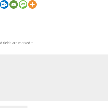
ed fields are marked
*