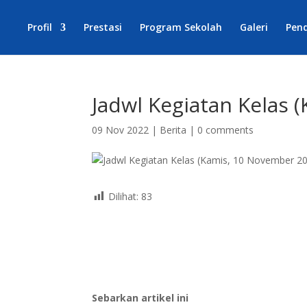
Profil
Prestasi
Program Sekolah
Galeri
Pen
Jadwl Kegiatan Kelas 
09 Nov 2022
|
Berita
|
0 comments
Dilihat:
83
Sebarkan artikel ini