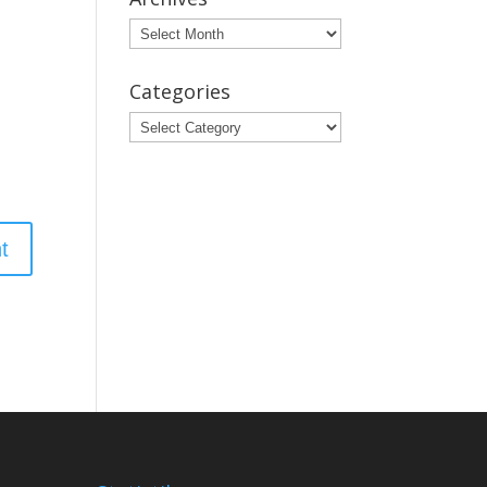
Archives
Categories
Categories