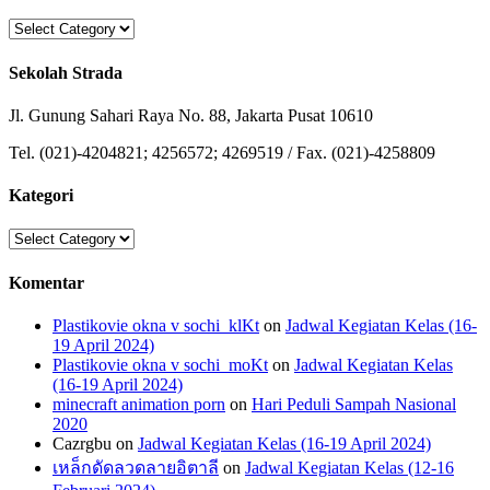
Categories
Sekolah Strada
Jl. Gunung Sahari Raya No. 88, Jakarta Pusat 10610
Tel. (021)-4204821; 4256572; 4269519 / Fax. (021)-4258809
Kategori
Kategori
Komentar
Plastikovie okna v sochi_klKt
on
Jadwal Kegiatan Kelas (16-
19 April 2024)
Plastikovie okna v sochi_moKt
on
Jadwal Kegiatan Kelas
(16-19 April 2024)
minecraft animation porn
on
Hari Peduli Sampah Nasional
2020
Cazrgbu
on
Jadwal Kegiatan Kelas (16-19 April 2024)
เหล็กดัดลวดลายอิตาลี
on
Jadwal Kegiatan Kelas (12-16