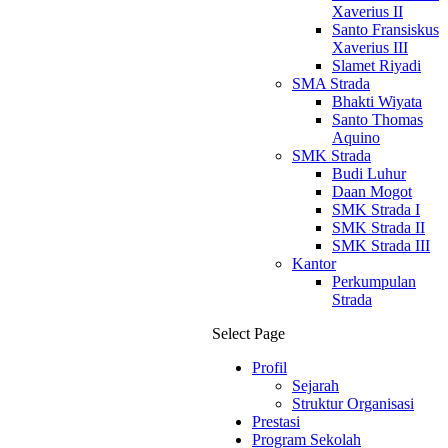
Xaverius II
Santo Fransiskus
Xaverius III
Slamet Riyadi
SMA Strada
Bhakti Wiyata
Santo Thomas
Aquino
SMK Strada
Budi Luhur
Daan Mogot
SMK Strada I
SMK Strada II
SMK Strada III
Kantor
Perkumpulan
Strada
Select Page
Profil
Sejarah
Struktur Organisasi
Prestasi
Program Sekolah