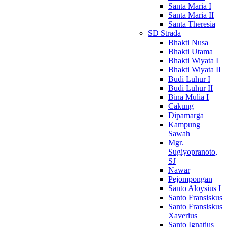
Santa Maria I
Santa Maria II
Santa Theresia
SD Strada
Bhakti Nusa
Bhakti Utama
Bhakti Wiyata I
Bhakti Wiyata II
Budi Luhur I
Budi Luhur II
Bina Mulia I
Cakung
Dipamarga
Kampung
Sawah
Mgr.
Sugiyopranoto,
SJ
Nawar
Pejompongan
Santo Aloysius I
Santo Fransiskus
Santo Fransiskus
Xaverius
Santo Ignatius