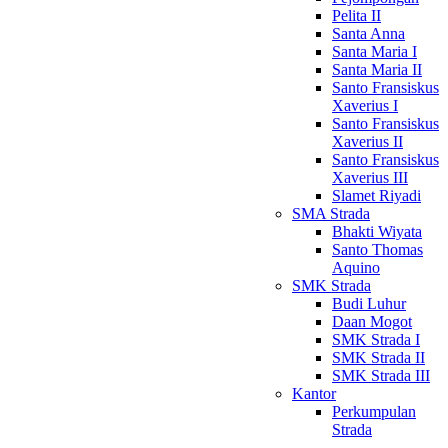
Pelita II
Santa Anna
Santa Maria I
Santa Maria II
Santo Fransiskus
Xaverius I
Santo Fransiskus
Xaverius II
Santo Fransiskus
Xaverius III
Slamet Riyadi
SMA Strada
Bhakti Wiyata
Santo Thomas
Aquino
SMK Strada
Budi Luhur
Daan Mogot
SMK Strada I
SMK Strada II
SMK Strada III
Kantor
Perkumpulan
Strada