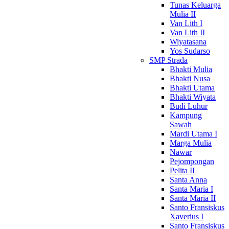
Tunas Keluarga
Mulia II
Van Lith I
Van Lith II
Wiyatasana
Yos Sudarso
SMP Strada
Bhakti Mulia
Bhakti Nusa
Bhakti Utama
Bhakti Wiyata
Budi Luhur
Kampung
Sawah
Mardi Utama I
Marga Mulia
Nawar
Pejompongan
Pelita II
Santa Anna
Santa Maria I
Santa Maria II
Santo Fransiskus
Xaverius I
Santo Fransiskus