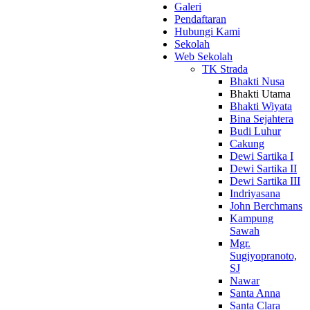
Galeri
Pendaftaran
Hubungi Kami
Sekolah
Web Sekolah
TK Strada
Bhakti Nusa
Bhakti Utama
Bhakti Wiyata
Bina Sejahtera
Budi Luhur
Cakung
Dewi Sartika I
Dewi Sartika II
Dewi Sartika III
Indriyasana
John Berchmans
Kampung
Sawah
Mgr.
Sugiyopranoto,
SJ
Nawar
Santa Anna
Santa Clara