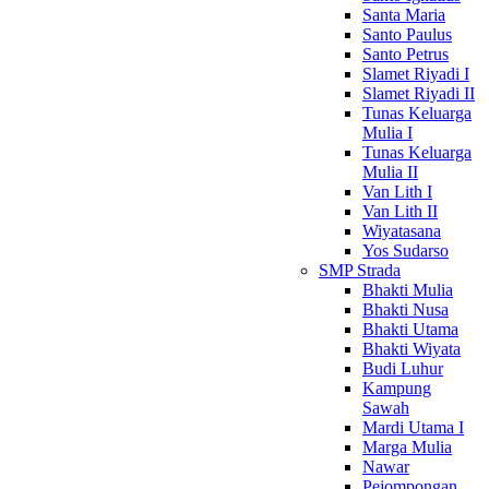
Santa Maria
Santo Paulus
Santo Petrus
Slamet Riyadi I
Slamet Riyadi II
Tunas Keluarga
Mulia I
Tunas Keluarga
Mulia II
Van Lith I
Van Lith II
Wiyatasana
Yos Sudarso
SMP Strada
Bhakti Mulia
Bhakti Nusa
Bhakti Utama
Bhakti Wiyata
Budi Luhur
Kampung
Sawah
Mardi Utama I
Marga Mulia
Nawar
Pejompongan