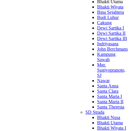
Bhakti Utama
Bhakti Wiyata
Bina Sejahtera
Budi Luhur
Cakung
Dewi Sartika I
Dewi Sartika II
Dewi Sartika III
Indriyasana
John Berchmans
Kampung
Sawah
Mgr.
Sugiyopranoto,
SJ
Nawar
Santa Anna
Santa Clara
Santa Maria I
Santa Maria II
Santa Theresia
SD Strada
Bhakti Nusa
Bhakti Utama
Bhakti Wiyata I