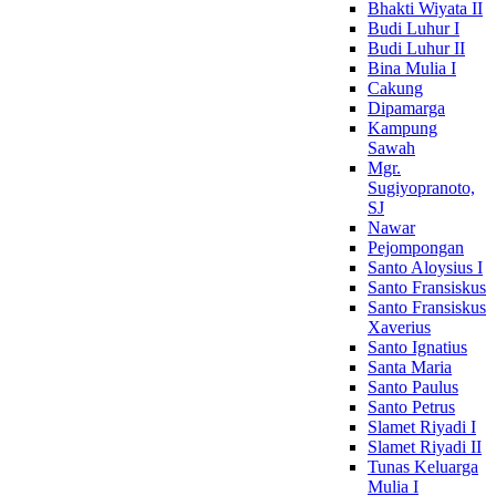
Bhakti Wiyata II
Budi Luhur I
Budi Luhur II
Bina Mulia I
Cakung
Dipamarga
Kampung
Sawah
Mgr.
Sugiyopranoto,
SJ
Nawar
Pejompongan
Santo Aloysius I
Santo Fransiskus
Santo Fransiskus
Xaverius
Santo Ignatius
Santa Maria
Santo Paulus
Santo Petrus
Slamet Riyadi I
Slamet Riyadi II
Tunas Keluarga
Mulia I