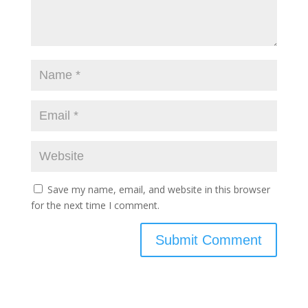
Save my name, email, and website in this browser
for the next time I comment.