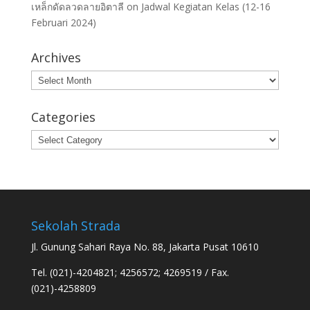
เหล็กดัดลวดลายอิตาลี
on
Jadwal Kegiatan Kelas (12-16
Februari 2024)
Archives
Archives
Categories
Categories
Sekolah Strada
Jl. Gunung Sahari Raya No. 88, Jakarta Pusat 10610
Tel. (021)-4204821; 4256572; 4269519 / Fax.
(021)-4258809