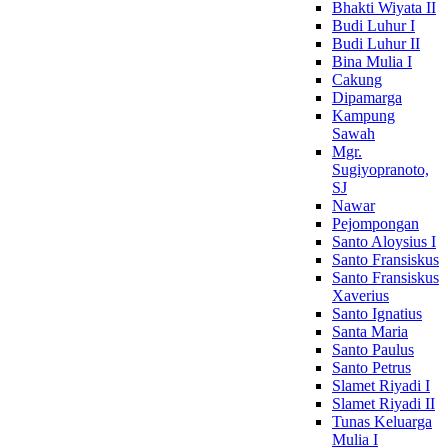
Bhakti Wiyata II
Budi Luhur I
Budi Luhur II
Bina Mulia I
Cakung
Dipamarga
Kampung
Sawah
Mgr.
Sugiyopranoto,
SJ
Nawar
Pejompongan
Santo Aloysius I
Santo Fransiskus
Santo Fransiskus
Xaverius
Santo Ignatius
Santa Maria
Santo Paulus
Santo Petrus
Slamet Riyadi I
Slamet Riyadi II
Tunas Keluarga
Mulia I