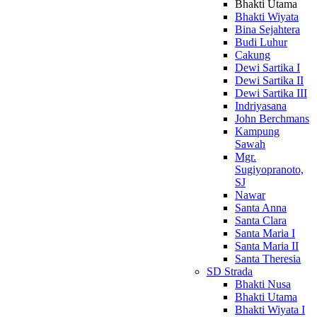
Bhakti Utama
Bhakti Wiyata
Bina Sejahtera
Budi Luhur
Cakung
Dewi Sartika I
Dewi Sartika II
Dewi Sartika III
Indriyasana
John Berchmans
Kampung
Sawah
Mgr.
Sugiyopranoto,
SJ
Nawar
Santa Anna
Santa Clara
Santa Maria I
Santa Maria II
Santa Theresia
SD Strada
Bhakti Nusa
Bhakti Utama
Bhakti Wiyata I