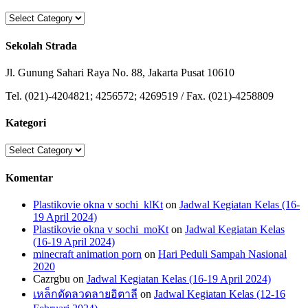
Categories
Sekolah Strada
Jl. Gunung Sahari Raya No. 88, Jakarta Pusat 10610
Tel. (021)-4204821; 4256572; 4269519 / Fax. (021)-4258809
Kategori
Kategori
Komentar
Plastikovie okna v sochi_klKt
on
Jadwal Kegiatan Kelas (16-
19 April 2024)
Plastikovie okna v sochi_moKt
on
Jadwal Kegiatan Kelas
(16-19 April 2024)
minecraft animation porn
on
Hari Peduli Sampah Nasional
2020
Cazrgbu
on
Jadwal Kegiatan Kelas (16-19 April 2024)
เหล็กดัดลวดลายอิตาลี
on
Jadwal Kegiatan Kelas (12-16