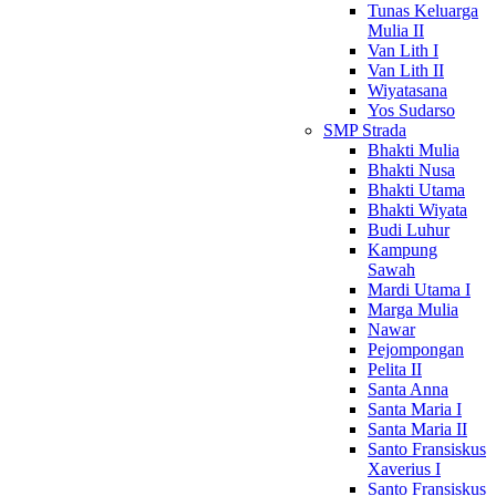
Tunas Keluarga
Mulia II
Van Lith I
Van Lith II
Wiyatasana
Yos Sudarso
SMP Strada
Bhakti Mulia
Bhakti Nusa
Bhakti Utama
Bhakti Wiyata
Budi Luhur
Kampung
Sawah
Mardi Utama I
Marga Mulia
Nawar
Pejompongan
Pelita II
Santa Anna
Santa Maria I
Santa Maria II
Santo Fransiskus
Xaverius I
Santo Fransiskus