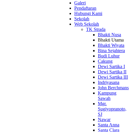
Galeri
Pendaftaran
Hubungi Kami
Sekolah
Web Sekolah
TK Strada
Bhakti Nusa
Bhakti Utama
Bhakti Wiyata
Bina Sejahtera
Budi Luhur
Cakung
Dewi Sartika I
Dewi Sartika II
Dewi Sartika III
Indriyasana
John Berchmans
Kampung
Sawah
Mgr.
Sugiyopranoto,
SJ
Nawar
Santa Anna
Santa Clara