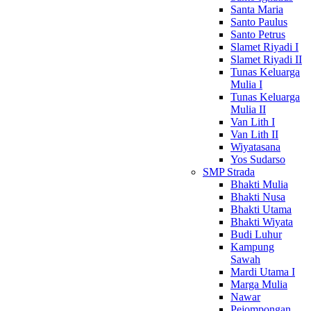
Santa Maria
Santo Paulus
Santo Petrus
Slamet Riyadi I
Slamet Riyadi II
Tunas Keluarga
Mulia I
Tunas Keluarga
Mulia II
Van Lith I
Van Lith II
Wiyatasana
Yos Sudarso
SMP Strada
Bhakti Mulia
Bhakti Nusa
Bhakti Utama
Bhakti Wiyata
Budi Luhur
Kampung
Sawah
Mardi Utama I
Marga Mulia
Nawar
Pejompongan