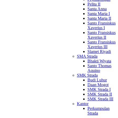
Pelita II
Santa Anna
Santa Maria I
Santa Maria II
Santo Fransiskus
Xaverius I
Santo Fransiskus
Xaverius II
Santo Fransiskus
Xaverius III
Slamet Riyadi
SMA Strada
Bhakti Wiyata
Santo Thomas
Aquino
SMK Strada
Budi Luhur
Daan Mogot
SMK Strada I
SMK Strada II
SMK Strada III
Kantor
Perkumpulan
Strada