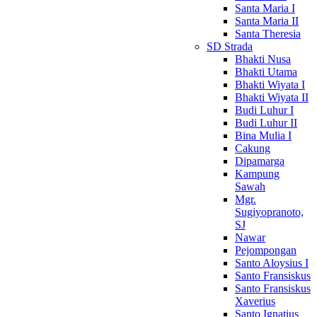
Santa Maria I
Santa Maria II
Santa Theresia
SD Strada
Bhakti Nusa
Bhakti Utama
Bhakti Wiyata I
Bhakti Wiyata II
Budi Luhur I
Budi Luhur II
Bina Mulia I
Cakung
Dipamarga
Kampung
Sawah
Mgr.
Sugiyopranoto,
SJ
Nawar
Pejompongan
Santo Aloysius I
Santo Fransiskus
Santo Fransiskus
Xaverius
Santo Ignatius