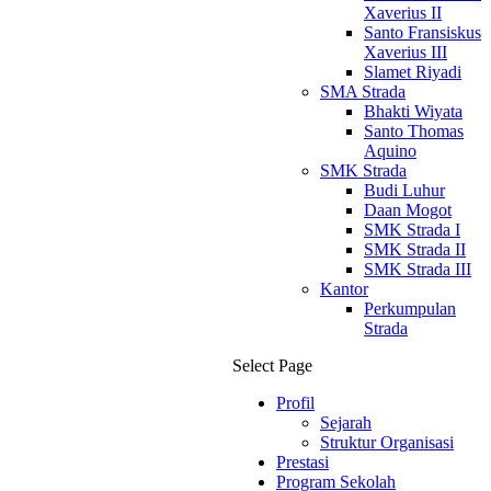
Xaverius II
Santo Fransiskus
Xaverius III
Slamet Riyadi
SMA Strada
Bhakti Wiyata
Santo Thomas
Aquino
SMK Strada
Budi Luhur
Daan Mogot
SMK Strada I
SMK Strada II
SMK Strada III
Kantor
Perkumpulan
Strada
Select Page
Profil
Sejarah
Struktur Organisasi
Prestasi
Program Sekolah