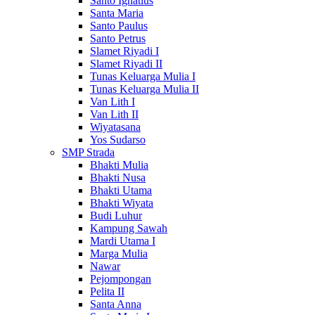
Santo Ignatius
Santa Maria
Santo Paulus
Santo Petrus
Slamet Riyadi I
Slamet Riyadi II
Tunas Keluarga Mulia I
Tunas Keluarga Mulia II
Van Lith I
Van Lith II
Wiyatasana
Yos Sudarso
SMP Strada
Bhakti Mulia
Bhakti Nusa
Bhakti Utama
Bhakti Wiyata
Budi Luhur
Kampung Sawah
Mardi Utama I
Marga Mulia
Nawar
Pejompongan
Pelita II
Santa Anna