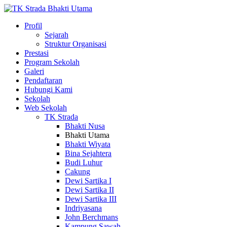
Profil
Sejarah
Struktur Organisasi
Prestasi
Program Sekolah
Galeri
Pendaftaran
Hubungi Kami
Sekolah
Web Sekolah
TK Strada
Bhakti Nusa
Bhakti Utama
Bhakti Wiyata
Bina Sejahtera
Budi Luhur
Cakung
Dewi Sartika I
Dewi Sartika II
Dewi Sartika III
Indriyasana
John Berchmans
Kampung Sawah