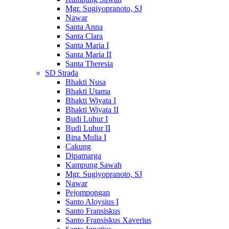
Mgr. Sugiyopranoto, SJ
Nawar
Santa Anna
Santa Clara
Santa Maria I
Santa Maria II
Santa Theresia
SD Strada
Bhakti Nusa
Bhakti Utama
Bhakti Wiyata I
Bhakti Wiyata II
Budi Luhur I
Budi Luhur II
Bina Mulia I
Cakung
Dipamarga
Kampung Sawah
Mgr. Sugiyopranoto, SJ
Nawar
Pejompongan
Santo Aloysius I
Santo Fransiskus
Santo Fransiskus Xaverius