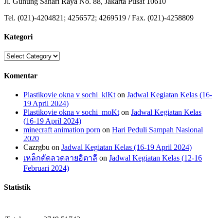
Jl. Gunung Sahari Raya No. 88, Jakarta Pusat 10610
Tel. (021)-4204821; 4256572; 4269519 / Fax. (021)-4258809
Kategori
Kategori
Komentar
Plastikovie okna v sochi_klKt
on
Jadwal Kegiatan Kelas (16-
19 April 2024)
Plastikovie okna v sochi_moKt
on
Jadwal Kegiatan Kelas
(16-19 April 2024)
minecraft animation porn
on
Hari Peduli Sampah Nasional
2020
Cazrgbu
on
Jadwal Kegiatan Kelas (16-19 April 2024)
เหล็กดัดลวดลายอิตาลี
on
Jadwal Kegiatan Kelas (12-16
Februari 2024)
Statistik