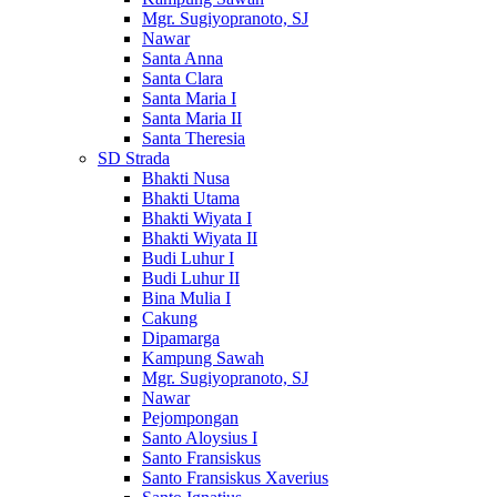
Mgr. Sugiyopranoto, SJ
Nawar
Santa Anna
Santa Clara
Santa Maria I
Santa Maria II
Santa Theresia
SD Strada
Bhakti Nusa
Bhakti Utama
Bhakti Wiyata I
Bhakti Wiyata II
Budi Luhur I
Budi Luhur II
Bina Mulia I
Cakung
Dipamarga
Kampung Sawah
Mgr. Sugiyopranoto, SJ
Nawar
Pejompongan
Santo Aloysius I
Santo Fransiskus
Santo Fransiskus Xaverius