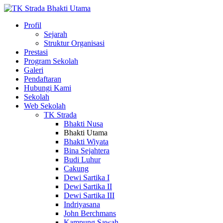
Profil
Sejarah
Struktur Organisasi
Prestasi
Program Sekolah
Galeri
Pendaftaran
Hubungi Kami
Sekolah
Web Sekolah
TK Strada
Bhakti Nusa
Bhakti Utama
Bhakti Wiyata
Bina Sejahtera
Budi Luhur
Cakung
Dewi Sartika I
Dewi Sartika II
Dewi Sartika III
Indriyasana
John Berchmans
Kampung Sawah