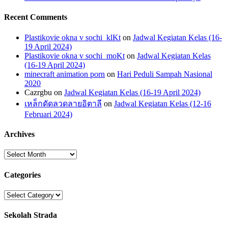
Recent Comments
Plastikovie okna v sochi_klKt
on
Jadwal Kegiatan Kelas (16-
19 April 2024)
Plastikovie okna v sochi_moKt
on
Jadwal Kegiatan Kelas
(16-19 April 2024)
minecraft animation porn
on
Hari Peduli Sampah Nasional
2020
Cazrgbu
on
Jadwal Kegiatan Kelas (16-19 April 2024)
เหล็กดัดลวดลายอิตาลี
on
Jadwal Kegiatan Kelas (12-16
Februari 2024)
Archives
Archives
Categories
Categories
Sekolah Strada