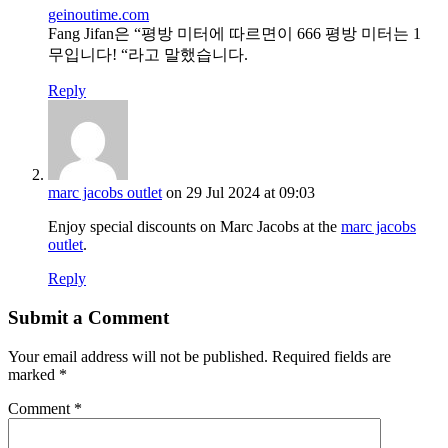
geinoutime.com
Fang Jifan은 “평방 미터에 따르면이 666 평방 미터는 1
무입니다! “라고 말했습니다.
Reply
marc jacobs outlet
on 29 Jul 2024 at 09:03
Enjoy special discounts on Marc Jacobs at the
marc jacobs
outlet
.
Reply
Submit a Comment
Your email address will not be published.
Required fields are
marked
*
Comment
*