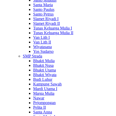
Santo Ignatius
Santa Maria
Santo Paulus
Santo Petrus
Slamet Riyadi I
Slamet Riyadi II
Tunas Keluarga Mulia I
Tunas Keluarga Mulia II
Van Lith I
Van Lith II
Wiyatasana
Yos Sudarso
SMP Strada
Bhakti Mulia
Bhakti Nusa
Bhakti Utama
Bhakti Wiyata
Budi Luhur
Kampung Sawah
Mardi Utama I
Marga Mulia
Nawar
Pejompongan
Pelita II
Santa Anna