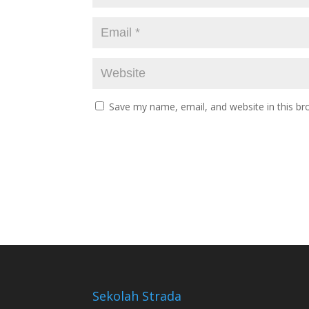
Save my name, email, and website in this br
Sekolah Strada