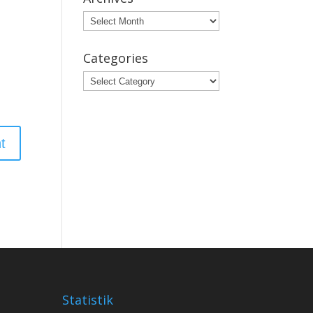
Archives
Categories
Categories
Statistik