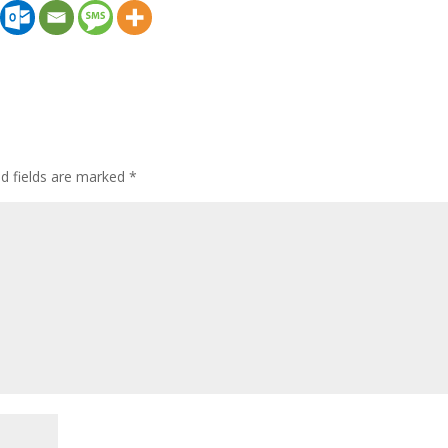
ed fields are marked
*