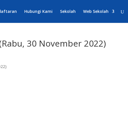
daftaran
Hubungi Kami
Sekolah
Web Sekolah
 (Rabu, 30 November 2022)