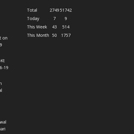
Total
2749
51742
Today
7
9
This Week
43
514
This Month
50
1757
t
on
9
oKt
16-19
n
l
n
wal
ari