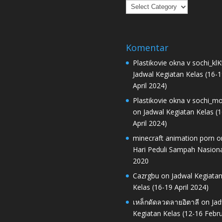
Kategori
Komentar
Plastikovie okna v sochi_klK
Jadwal Kegiatan Kelas (16-1
April 2024)
Plastikovie okna v sochi_m
on
Jadwal Kegiatan Kelas (
April 2024)
minecraft animation porn
o
Hari Peduli Sampah Nasiona
2020
Cazrgbu
on
Jadwal Kegiata
Kelas (16-19 April 2024)
เหล็กดัดลวดลายอิตาลี
on
Jad
Kegiatan Kelas (12-16 Febru