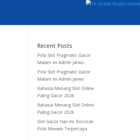
Recent Posts
Pola Slot Pragmatic Gacor
Malam Ini Admin Jarwo
Pola Slot Pragmatic Gacor
Malam Ini Admin Jarwo
Rahasia Menang Slot Online
Paling Gacor 2026
Rahasia Menang Slot Online
Paling Gacor 2026
Slot Gacor Hari Ini: Bocoran
Pola Maxwin Terpercaya