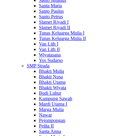
Santo Ignatius
Santa Maria
Santo Paulus
Santo Petrus
Slamet Riyadi I
Slamet Riyadi II
Tunas Keluarga Mulia I
Tunas Keluarga Mulia II
Van Lith I
Van Lith II
Wiyatasana
Yos Sudarso
SMP Strada
Bhakti Mulia
Bhakti Nusa
Bhakti Utama
Bhakti Wiyata
Budi Luhur
Kampung Sawah
Mardi Utama I
Marga Mulia
Nawar
Pejompongan
Pelita II
Santa Anna