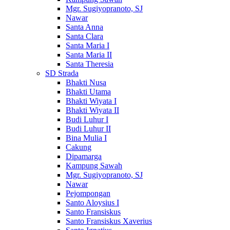
Mgr. Sugiyopranoto, SJ
Nawar
Santa Anna
Santa Clara
Santa Maria I
Santa Maria II
Santa Theresia
SD Strada
Bhakti Nusa
Bhakti Utama
Bhakti Wiyata I
Bhakti Wiyata II
Budi Luhur I
Budi Luhur II
Bina Mulia I
Cakung
Dipamarga
Kampung Sawah
Mgr. Sugiyopranoto, SJ
Nawar
Pejompongan
Santo Aloysius I
Santo Fransiskus
Santo Fransiskus Xaverius