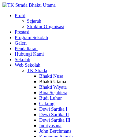
Profil
Sejarah
Struktur Organisasi
Prestasi
Program Sekolah
Galeri
Pendaftaran
Hubungi Kami
Sekolah
Web Sekolah
TK Strada
Bhakti Nusa
Bhakti Utama
Bhakti Wiyata
Bina Sejahtera
Budi Luhur
Cakung
Dewi Sartika I
Dewi Sartika II
Dewi Sartika III
Indriyasana
John Berchmans
Kampung Sawah