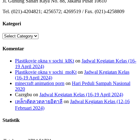
Jl. Gunung Sahari Raya No. 88, Jakarta Pusat 10610
Tel. (021)-4204821; 4256572; 4269519 / Fax. (021)-4258809
Kategori
Kategori
Komentar
Plastikovie okna v sochi_klKt
on
Jadwal Kegiatan Kelas (16-
19 April 2024)
Plastikovie okna v sochi_moKt
on
Jadwal Kegiatan Kelas
(16-19 April 2024)
minecraft animation porn
on
Hari Peduli Sampah Nasional
2020
Cazrgbu
on
Jadwal Kegiatan Kelas (16-19 April 2024)
เหล็กดัดลวดลายอิตาลี
on
Jadwal Kegiatan Kelas (12-16
Februari 2024)
Statistik