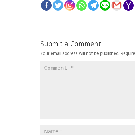
Submit a Comment
Your email address will not be published.
Requir