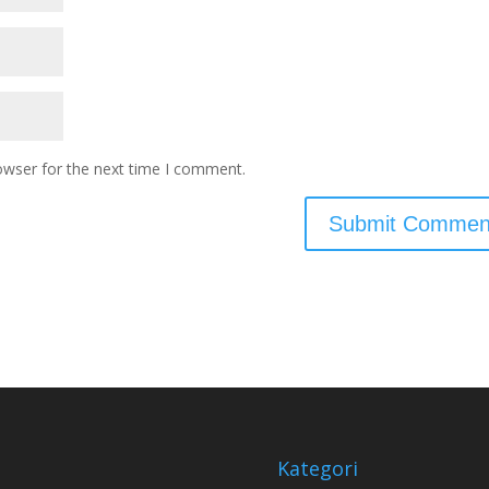
owser for the next time I comment.
Kategori