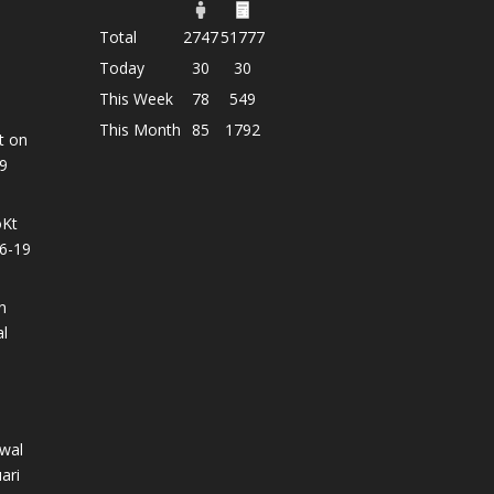
Total
2747
51777
Today
30
30
This Week
78
549
This Month
85
1792
t
on
9
oKt
16-19
n
l
n
wal
ari