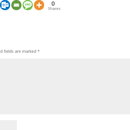
0
Shares
ed fields are marked
*