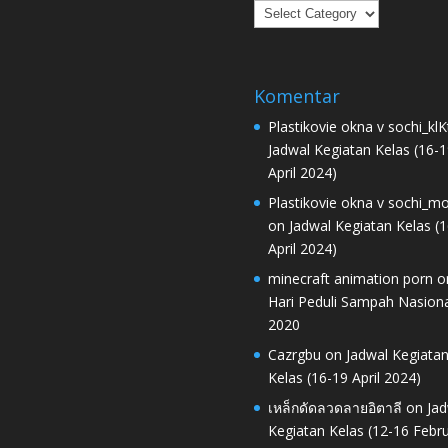
Kategori
Komentar
Plastikovie okna v sochi_klK
Jadwal Kegiatan Kelas (16-1
April 2024)
Plastikovie okna v sochi_m
on
Jadwal Kegiatan Kelas (
April 2024)
minecraft animation porn
o
Hari Peduli Sampah Nasiona
2020
Cazrgbu
on
Jadwal Kegiata
Kelas (16-19 April 2024)
เหล็กดัดลวดลายอิตาลี
on
Jad
Kegiatan Kelas (12-16 Febru