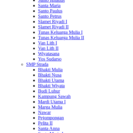
Santo Ignatius
Santa Maria
Santo Paulus
Santo Petrus
Slamet Riyadi I
Slamet Riyadi II
Tunas Keluarga Mulia I
Tunas Keluarga Mulia II
Van Lith I
Van Lith II
Wiyatasana
Yos Sudarso
SMP Strada
Bhakti Mulia
Bhakti Nusa
Bhakti Utama
Bhakti Wiyata
Budi Luhur
Kampung Sawah
Mardi Utama I
Marga Mulia
Nawar
Pejompongan
Pelita II
Santa Anna