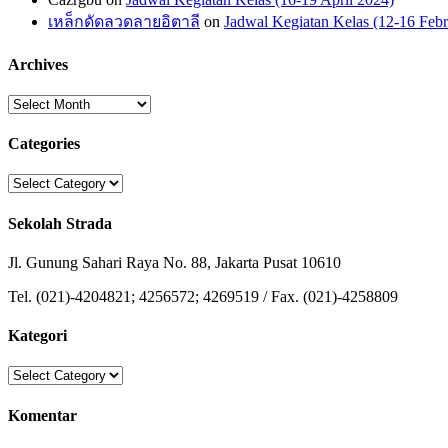
เหล็กดัดลวดลายอิตาลี
on
Jadwal Kegiatan Kelas (12-16 Febr
Archives
Archives
Categories
Categories
Sekolah Strada
Jl. Gunung Sahari Raya No. 88, Jakarta Pusat 10610
Tel. (021)-4204821; 4256572; 4269519 / Fax. (021)-4258809
Kategori
Kategori
Komentar