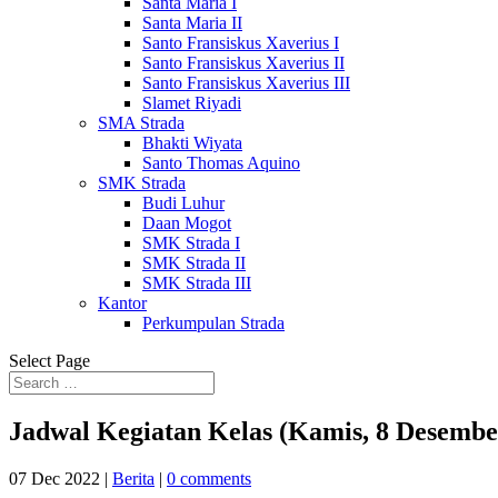
Santa Maria I
Santa Maria II
Santo Fransiskus Xaverius I
Santo Fransiskus Xaverius II
Santo Fransiskus Xaverius III
Slamet Riyadi
SMA Strada
Bhakti Wiyata
Santo Thomas Aquino
SMK Strada
Budi Luhur
Daan Mogot
SMK Strada I
SMK Strada II
SMK Strada III
Kantor
Perkumpulan Strada
Select Page
Jadwal Kegiatan Kelas (Kamis, 8 Desembe
07 Dec 2022
|
Berita
|
0 comments