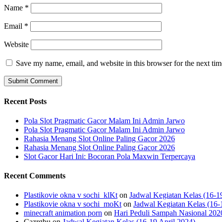
Name
*
Email
*
Website
Save my name, email, and website in this browser for the next ti
Recent Posts
Pola Slot Pragmatic Gacor Malam Ini Admin Jarwo
Pola Slot Pragmatic Gacor Malam Ini Admin Jarwo
Rahasia Menang Slot Online Paling Gacor 2026
Rahasia Menang Slot Online Paling Gacor 2026
Slot Gacor Hari Ini: Bocoran Pola Maxwin Terpercaya
Recent Comments
Plastikovie okna v sochi_klKt
on
Jadwal Kegiatan Kelas (16-1
Plastikovie okna v sochi_moKt
on
Jadwal Kegiatan Kelas (16-
minecraft animation porn
on
Hari Peduli Sampah Nasional 202
Cazrgbu
on
Jadwal Kegiatan Kelas (16-19 April 2024)