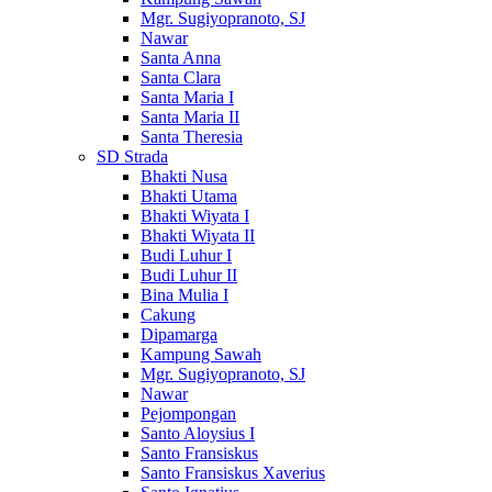
Mgr. Sugiyopranoto, SJ
Nawar
Santa Anna
Santa Clara
Santa Maria I
Santa Maria II
Santa Theresia
SD Strada
Bhakti Nusa
Bhakti Utama
Bhakti Wiyata I
Bhakti Wiyata II
Budi Luhur I
Budi Luhur II
Bina Mulia I
Cakung
Dipamarga
Kampung Sawah
Mgr. Sugiyopranoto, SJ
Nawar
Pejompongan
Santo Aloysius I
Santo Fransiskus
Santo Fransiskus Xaverius