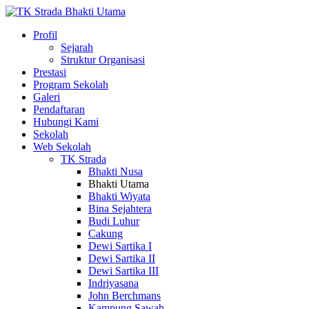
Profil
Sejarah
Struktur Organisasi
Prestasi
Program Sekolah
Galeri
Pendaftaran
Hubungi Kami
Sekolah
Web Sekolah
TK Strada
Bhakti Nusa
Bhakti Utama
Bhakti Wiyata
Bina Sejahtera
Budi Luhur
Cakung
Dewi Sartika I
Dewi Sartika II
Dewi Sartika III
Indriyasana
John Berchmans
Kampung Sawah