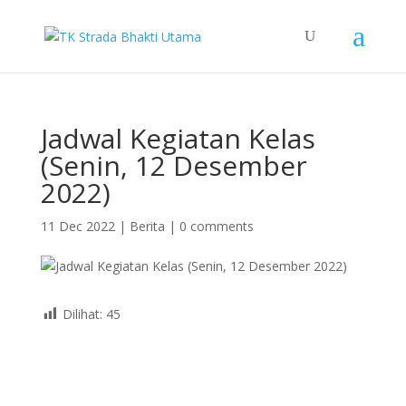
Jadwal Kegiatan Kelas
(Senin, 12 Desember
2022)
11 Dec 2022
|
Berita
|
0 comments
Dilihat:
45