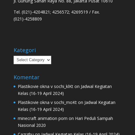
Jl. Gunung Sahari Raya No. 88, Jakarta Pusat 10610
Tel. (021)-4204821; 4256572; 4269519 / Fax.
(021)-4258809
Kategori
Kategori
Komentar
Plastikovie okna v sochi_klKt
on
Jadwal Kegiatan
Kelas (16-19 April 2024)
Plastikovie okna v sochi_moKt
on
Jadwal Kegiatan
Kelas (16-19 April 2024)
minecraft animation porn
on
Hari Peduli Sampah
Nasional 2020
Cazrgbu
on
Jadwal Kegiatan Kelas (16-19 April 2024)