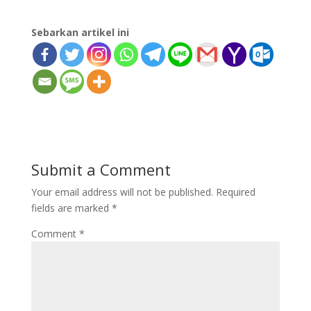
Sebarkan artikel ini
Submit a Comment
Your email address will not be published.
Required
fields are marked
*
Comment
*