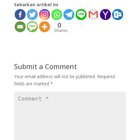
Sebarkan artikel ini
0
Shares
Submit a Comment
Your email address will not be published.
Required
fields are marked
*