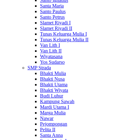
Santo Ignatius
Santa Maria
Santo Paulus
Santo Petrus
Slamet Riyadi I
Slamet Riyadi II
Tunas Keluarga Mulia I
Tunas Keluarga Mulia II
Van Lith I
Van Lith II
Wiyatasana
Yos Sudarso
SMP Strada
Bhakti Mulia
Bhakti Nusa
Bhakti Utama
Bhakti Wiyata
Budi Luhur
Kampung Sawah
Mardi Utama I
Marga Mulia
Nawar
Pejompongan
Pelita II
Santa Anna