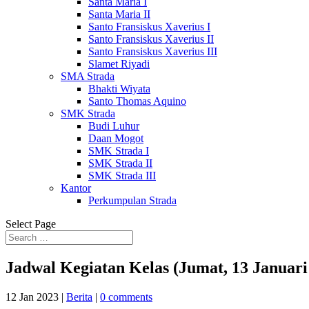
Santa Maria I
Santa Maria II
Santo Fransiskus Xaverius I
Santo Fransiskus Xaverius II
Santo Fransiskus Xaverius III
Slamet Riyadi
SMA Strada
Bhakti Wiyata
Santo Thomas Aquino
SMK Strada
Budi Luhur
Daan Mogot
SMK Strada I
SMK Strada II
SMK Strada III
Kantor
Perkumpulan Strada
Select Page
Jadwal Kegiatan Kelas (Jumat, 13 Januari
12 Jan 2023
|
Berita
|
0 comments