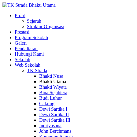
Profil
Sejarah
Struktur Organisasi
Prestasi
Program Sekolah
Galeri
Pendaftaran
Hubungi Kami
Sekolah
Web Sekolah
TK Strada
Bhakti Nusa
Bhakti Utama
Bhakti Wiyata
Bina Sejahtera
Budi Luhur
Cakung
Dewi Sartika I
Dewi Sartika II
Dewi Sartika III
Indriyasana
John Berchmans
Kampung Sawah