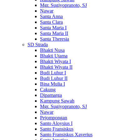
Mgr. Sugiyopranoto, SJ
Nawar
Santa Anna
Santa Clara
Santa Maria I
Santa Maria II
Santa Theresia
SD Strada
Bhakti Nusa
Bhakti Utama
Bhakti Wiyata I
Bhakti Wiyata II
Budi Luhur I
Budi Luhur II
Bina Mulia I
Cakung
Dipamarga
Kampung Sawah
Mgr. Sugiyopranoto, SJ
Nawar
Pejompongan
Santo Aloysius I
Santo Fransiskus
Santo Fransiskus Xaverius