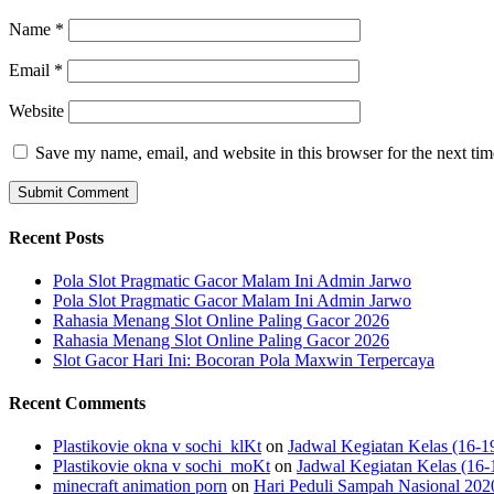
Name
*
Email
*
Website
Save my name, email, and website in this browser for the next ti
Recent Posts
Pola Slot Pragmatic Gacor Malam Ini Admin Jarwo
Pola Slot Pragmatic Gacor Malam Ini Admin Jarwo
Rahasia Menang Slot Online Paling Gacor 2026
Rahasia Menang Slot Online Paling Gacor 2026
Slot Gacor Hari Ini: Bocoran Pola Maxwin Terpercaya
Recent Comments
Plastikovie okna v sochi_klKt
on
Jadwal Kegiatan Kelas (16-1
Plastikovie okna v sochi_moKt
on
Jadwal Kegiatan Kelas (16-
minecraft animation porn
on
Hari Peduli Sampah Nasional 202