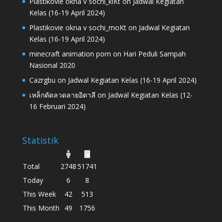
Plastikovie okna v sochi_klKt
on
Jadwal Kegiatan
Kelas (16-19 April 2024)
Plastikovie okna v sochi_moKt
on
Jadwal Kegiatan
Kelas (16-19 April 2024)
minecraft animation porn
on
Hari Peduli Sampah
Nasional 2020
Cazrgbu
on
Jadwal Kegiatan Kelas (16-19 April 2024)
เหล็กดัดลวดลายอิตาลี
on
Jadwal Kegiatan Kelas (12-
16 Februari 2024)
Statistik
Total
2748
51741
Today
6
8
This Week
42
513
This Month
49
1756