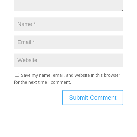
Save my name, email, and website in this browser
for the next time I comment.