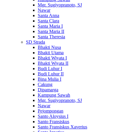
Mgr. Sugiyopranoto, SJ
Nawar
Santa Anna
Santa Clara
Santa Maria I
Santa Maria II
Santa Theresia
SD Strada
Bhakti Nusa
Bhakti Utama
Bhakti Wiyata I
Bhakti Wiyata II
Budi Luhur I
Budi Luhur II
Bina Mulia I
Cakung
Dipamarga
Kampung Sawah
Mgr. Sugiyopranoto, SJ
Nawar
Pejompongan
Santo Aloysius I
Santo Fransiskus
Santo Fransiskus Xaverius