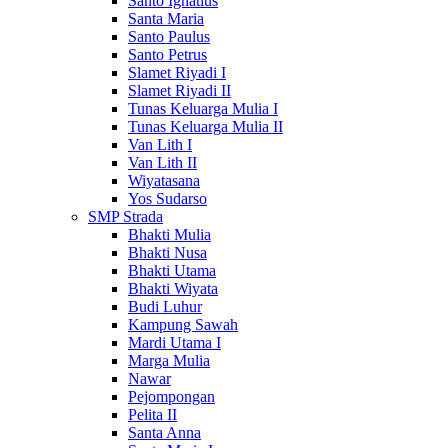
Santo Ignatius
Santa Maria
Santo Paulus
Santo Petrus
Slamet Riyadi I
Slamet Riyadi II
Tunas Keluarga Mulia I
Tunas Keluarga Mulia II
Van Lith I
Van Lith II
Wiyatasana
Yos Sudarso
SMP Strada
Bhakti Mulia
Bhakti Nusa
Bhakti Utama
Bhakti Wiyata
Budi Luhur
Kampung Sawah
Mardi Utama I
Marga Mulia
Nawar
Pejompongan
Pelita II
Santa Anna