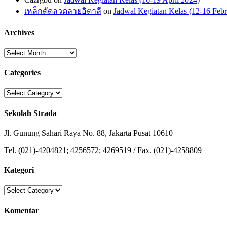
เหล็กดัดลวดลายอิตาลี
on
Jadwal Kegiatan Kelas (12-16 Febr
Archives
Archives
Categories
Categories
Sekolah Strada
Jl. Gunung Sahari Raya No. 88, Jakarta Pusat 10610
Tel. (021)-4204821; 4256572; 4269519 / Fax. (021)-4258809
Kategori
Kategori
Komentar