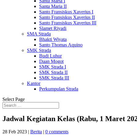
Santa Maria I
Santa Maria II
Santo Fransiskus Xaverius I
Santo Fransiskus Xaverius II
Santo Fransiskus Xaverius III
Slamet Riyadi
SMA Strada
Bhakti Wiyata
Santo Thomas Aquino
SMK Strada
Budi Luhur
Daan Mogot
SMK Strada I
SMK Strada II
SMK Strada III
Kantor
Perkumpulan Strada
Select Page
Jadwal Kegiatan Kelas (Rabu, 1 Maret 20
28 Feb 2023
|
Berita
|
0 comments