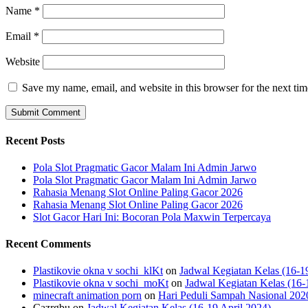
Name
*
Email
*
Website
Save my name, email, and website in this browser for the next ti
Recent Posts
Pola Slot Pragmatic Gacor Malam Ini Admin Jarwo
Pola Slot Pragmatic Gacor Malam Ini Admin Jarwo
Rahasia Menang Slot Online Paling Gacor 2026
Rahasia Menang Slot Online Paling Gacor 2026
Slot Gacor Hari Ini: Bocoran Pola Maxwin Terpercaya
Recent Comments
Plastikovie okna v sochi_klKt
on
Jadwal Kegiatan Kelas (16-1
Plastikovie okna v sochi_moKt
on
Jadwal Kegiatan Kelas (16-
minecraft animation porn
on
Hari Peduli Sampah Nasional 202
Cazrgbu
on
Jadwal Kegiatan Kelas (16-19 April 2024)