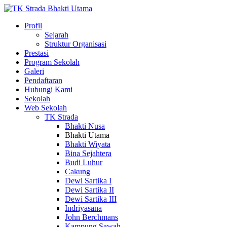
Profil
Sejarah
Struktur Organisasi
Prestasi
Program Sekolah
Galeri
Pendaftaran
Hubungi Kami
Sekolah
Web Sekolah
TK Strada
Bhakti Nusa
Bhakti Utama
Bhakti Wiyata
Bina Sejahtera
Budi Luhur
Cakung
Dewi Sartika I
Dewi Sartika II
Dewi Sartika III
Indriyasana
John Berchmans
Kampung Sawah