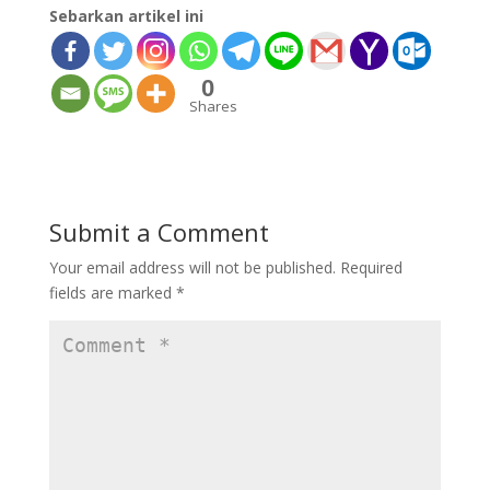
Sebarkan artikel ini
0
Shares
Submit a Comment
Your email address will not be published.
Required
fields are marked
*