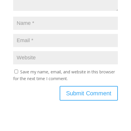
Save my name, email, and website in this browser
for the next time I comment.