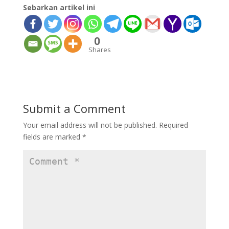
Sebarkan artikel ini
0
Shares
Submit a Comment
Your email address will not be published.
Required
fields are marked
*