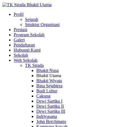
Profil
Sejarah
Struktur Organisasi
Prestasi
Program Sekolah
Galeri
Pendaftaran
Hubungi Kami
Sekolah
Web Sekolah
TK Strada
Bhakti Nusa
Bhakti Utama
Bhakti Wiyata
Bina Sejahtera
Budi Luhur
Cakung
Dewi Sartika I
Dewi Sartika II
Dewi Sartika III
Indriyasana
John Berchmans
Kampung Sawah