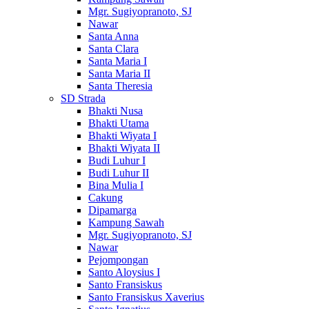
Mgr. Sugiyopranoto, SJ
Nawar
Santa Anna
Santa Clara
Santa Maria I
Santa Maria II
Santa Theresia
SD Strada
Bhakti Nusa
Bhakti Utama
Bhakti Wiyata I
Bhakti Wiyata II
Budi Luhur I
Budi Luhur II
Bina Mulia I
Cakung
Dipamarga
Kampung Sawah
Mgr. Sugiyopranoto, SJ
Nawar
Pejompongan
Santo Aloysius I
Santo Fransiskus
Santo Fransiskus Xaverius