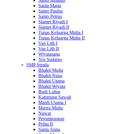
Santo Ignatius
Santa Maria
Santo Paulus
Santo Petrus
Slamet Riyadi I
Slamet Riyadi II
Tunas Keluarga Mulia I
Tunas Keluarga Mulia II
Van Lith I
Van Lith II
Wiyatasana
Yos Sudarso
SMP Strada
Bhakti Mulia
Bhakti Nusa
Bhakti Utama
Bhakti Wiyata
Budi Luhur
Kampung Sawah
Mardi Utama I
Marga Mulia
Nawar
Pejompongan
Pelita II
Santa Anna