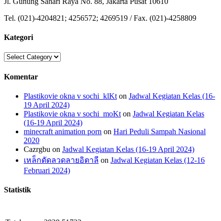
Jl. Gunung Sahari Raya No. 88, Jakarta Pusat 10610
Tel. (021)-4204821; 4256572; 4269519 / Fax. (021)-4258809
Kategori
Kategori
Komentar
Plastikovie okna v sochi_klKt
on
Jadwal Kegiatan Kelas (16-
19 April 2024)
Plastikovie okna v sochi_moKt
on
Jadwal Kegiatan Kelas
(16-19 April 2024)
minecraft animation porn
on
Hari Peduli Sampah Nasional
2020
Cazrgbu
on
Jadwal Kegiatan Kelas (16-19 April 2024)
เหล็กดัดลวดลายอิตาลี
on
Jadwal Kegiatan Kelas (12-16
Februari 2024)
Statistik