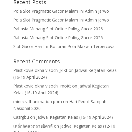
Recent Posts
Pola Slot Pragmatic Gacor Malam Ini Admin Jarwo
Pola Slot Pragmatic Gacor Malam Ini Admin Jarwo
Rahasia Menang Slot Online Paling Gacor 2026
Rahasia Menang Slot Online Paling Gacor 2026
Slot Gacor Hari Ini: Bocoran Pola Maxwin Terpercaya
Recent Comments
Plastikovie okna v sochi_klKt
on
Jadwal Kegiatan Kelas
(16-19 April 2024)
Plastikovie okna v sochi_moKt
on
Jadwal Kegiatan
Kelas (16-19 April 2024)
minecraft animation porn
on
Hari Peduli Sampah
Nasional 2020
Cazrgbu
on
Jadwal Kegiatan Kelas (16-19 April 2024)
เหล็กดัดลวดลายอิตาลี
on
Jadwal Kegiatan Kelas (12-16