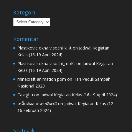
Kategori
Kategori
Komentar
Plastikovie okna v sochi_klKt
on
Jadwal Kegiatan
Kelas (16-19 April 2024)
Plastikovie okna v sochi_moKt
on
Jadwal Kegiatan
Kelas (16-19 April 2024)
minecraft animation porn
on
Hari Peduli Sampah
Nasional 2020
Cazrgbu
on
Jadwal Kegiatan Kelas (16-19 April 2024)
เหล็กดัดลวดลายอิตาลี
on
Jadwal Kegiatan Kelas (12-
16 Februari 2024)
Statistik