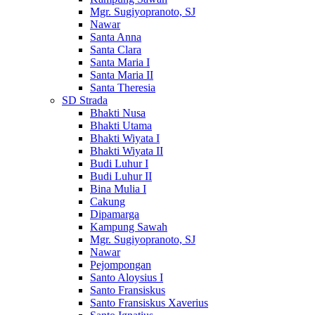
Mgr. Sugiyopranoto, SJ
Nawar
Santa Anna
Santa Clara
Santa Maria I
Santa Maria II
Santa Theresia
SD Strada
Bhakti Nusa
Bhakti Utama
Bhakti Wiyata I
Bhakti Wiyata II
Budi Luhur I
Budi Luhur II
Bina Mulia I
Cakung
Dipamarga
Kampung Sawah
Mgr. Sugiyopranoto, SJ
Nawar
Pejompongan
Santo Aloysius I
Santo Fransiskus
Santo Fransiskus Xaverius