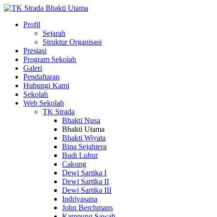
Profil
Sejarah
Struktur Organisasi
Prestasi
Program Sekolah
Galeri
Pendaftaran
Hubungi Kami
Sekolah
Web Sekolah
TK Strada
Bhakti Nusa
Bhakti Utama
Bhakti Wiyata
Bina Sejahtera
Budi Luhur
Cakung
Dewi Sartika I
Dewi Sartika II
Dewi Sartika III
Indriyasana
John Berchmans
Kampung Sawah