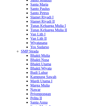
Santo Ignatius
Santa Maria
Santo Paulus
Santo Petrus
Slamet Riyadi I
Slamet Riyadi II
Tunas Keluarga Mulia I
Tunas Keluarga Mulia II
Van Lith I
Van Lith II
Wiyatasana
Yos Sudarso
SMP Strada
Bhakti Mulia
Bhakti Nusa
Bhakti Utama
Bhakti Wiyata
Budi Luhur
Kampung Sawah
Mardi Utama I
Marga Mulia
Nawar
Pejompongan
Pelita II
Santa Anna