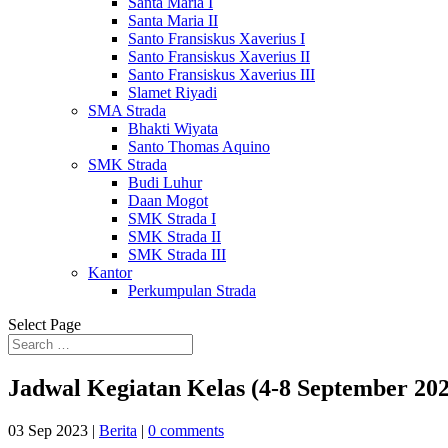
Santa Maria I
Santa Maria II
Santo Fransiskus Xaverius I
Santo Fransiskus Xaverius II
Santo Fransiskus Xaverius III
Slamet Riyadi
SMA Strada
Bhakti Wiyata
Santo Thomas Aquino
SMK Strada
Budi Luhur
Daan Mogot
SMK Strada I
SMK Strada II
SMK Strada III
Kantor
Perkumpulan Strada
Select Page
Jadwal Kegiatan Kelas (4-8 September 202
03 Sep 2023
|
Berita
|
0 comments