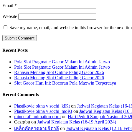
Email
*
Website
Save my name, email, and website in this browser for the next ti
Recent Posts
Pola Slot Pragmatic Gacor Malam Ini Admin Jarwo
Pola Slot Pragmatic Gacor Malam Ini Admin Jarwo
Rahasia Menang Slot Online Paling Gacor 2026
Rahasia Menang Slot Online Paling Gacor 2026
Slot Gacor Hari Ini: Bocoran Pola Maxwin Terpercaya
Recent Comments
Plastikovie okna v sochi_klKt
on
Jadwal Kegiatan Kelas (16-1
Plastikovie okna v sochi_moKt
on
Jadwal Kegiatan Kelas (16-
minecraft animation porn
on
Hari Peduli Sampah Nasional 202
Cazrgbu
on
Jadwal Kegiatan Kelas (16-19 April 2024)
เหล็กดัดลวดลายอิตาลี
on
Jadwal Kegiatan Kelas (12-16 Febr