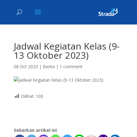
Jadwal Kegiatan Kelas (9-
13 Oktober 2023)
08 Oct 2023
|
Berita
|
1 comment
Dilihat:
100
Sebarkan artikel ini