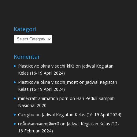
Kategori
Kategori
Komentar
Plastikovie okna v sochi_klKt
on
Jadwal Kegiatan
Kelas (16-19 April 2024)
Plastikovie okna v sochi_moKt
on
Jadwal Kegiatan
Kelas (16-19 April 2024)
minecraft animation porn
on
Hari Peduli Sampah
Nasional 2020
Cazrgbu
on
Jadwal Kegiatan Kelas (16-19 April 2024)
เหล็กดัดลวดลายอิตาลี
on
Jadwal Kegiatan Kelas (12-
16 Februari 2024)