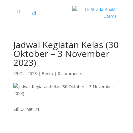
Jadwal Kegiatan Kelas (30
Oktober – 3 November
2023)
29 Oct 2023
|
Berita
|
0 comments
Dilihat:
71