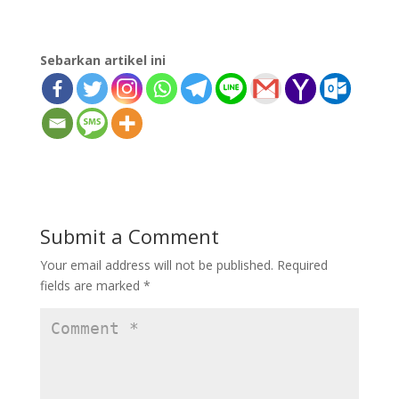
Sebarkan artikel ini
Submit a Comment
Your email address will not be published.
Required
fields are marked
*