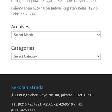
Cazrgbu
on
Jadwal Kegiatan Kelas (16-19 April 2024)
เหล็กดัดลวดลายอิตาลี
on
Jadwal Kegiatan Kelas (12-16
Februari 2024)
Archives
Archives
Categories
Categories
Sekolah Strada
Jl. Gunung Sahari Raya No. 88, Jakarta Pusat 10610
Tel. (021)-4204821; 4256572; 4269519 / Fax.
(021)-4258809