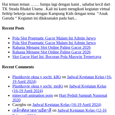
Hai teman teman …… Jumpa lagi dengan kami , sahabat kecil dari
TK Strada Bhakti Utama . Kali ini kami mengikuti kegiatan virtual
fieltrip bekerja sama dengan Kampung Kids dengan tema “Anak
Garuda “ Kegiatan ini dilaksanakn pada hari...
Recent Posts
Pola Slot Pragmatic Gacor Malam Ini Admin Jarwo
Pola Slot Pragmatic Gacor Malam Ini Admin Jarwo
Rahasia Menang Slot Online Paling Gacor 2026
Rahasia Menang Slot Online Paling Gacor 2026
Slot Gacor Hari Ini: Bocoran Pola Maxwin Terpercaya
Recent Comments
Plastikovie okna v sochi_klKt
on
Jadwal Kegiatan Kelas (16-
19 April 2024)
Plastikovie okna v sochi_moKt
on
Jadwal Kegiatan Kelas
(16-19 April 2024)
minecraft animation porn
on
Hari Peduli Sampah Nasional
2020
Cazrgbu
on
Jadwal Kegiatan Kelas (16-19 April 2024)
เหล็กดัดลวดลายอิตาลี
on
Jadwal Kegiatan Kelas (12-16