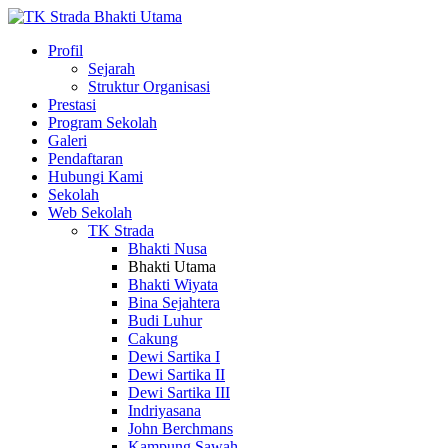
Profil
Sejarah
Struktur Organisasi
Prestasi
Program Sekolah
Galeri
Pendaftaran
Hubungi Kami
Sekolah
Web Sekolah
TK Strada
Bhakti Nusa
Bhakti Utama
Bhakti Wiyata
Bina Sejahtera
Budi Luhur
Cakung
Dewi Sartika I
Dewi Sartika II
Dewi Sartika III
Indriyasana
John Berchmans
Kampung Sawah