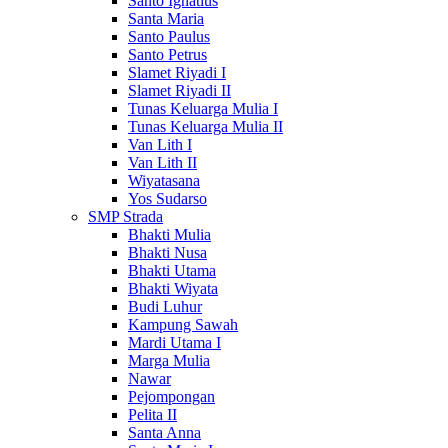
Santo Ignatius
Santa Maria
Santo Paulus
Santo Petrus
Slamet Riyadi I
Slamet Riyadi II
Tunas Keluarga Mulia I
Tunas Keluarga Mulia II
Van Lith I
Van Lith II
Wiyatasana
Yos Sudarso
SMP Strada
Bhakti Mulia
Bhakti Nusa
Bhakti Utama
Bhakti Wiyata
Budi Luhur
Kampung Sawah
Mardi Utama I
Marga Mulia
Nawar
Pejompongan
Pelita II
Santa Anna