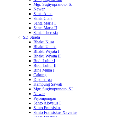
Mgr. Sugiyopranoto, SJ
Nawar
Santa Anna
Santa Clara
Santa Maria I
Santa Maria II
Santa Theresia
SD Strada
Bhakti Nusa
Bhakti Utama
Bhakti Wiyata I
Bhakti Wiyata II
Budi Luhur I
Budi Luhur II
Bina Mulia I
Cakung
Dipamarga
Kampung Sawah
Mgr. Sugiyopranoto, SJ
Nawar
Pejompongan
Santo Aloysius I
Santo Fransiskus
Santo Fransiskus Xaverius