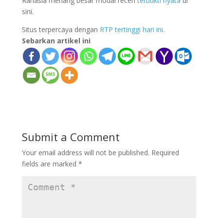
Rahasia menang besar modal receh
terbukti nyata
di
sini.
Situs terpercaya dengan
RTP tertinggi hari ini
.
Sebarkan artikel ini
Submit a Comment
Your email address will not be published.
Required
fields are marked
*