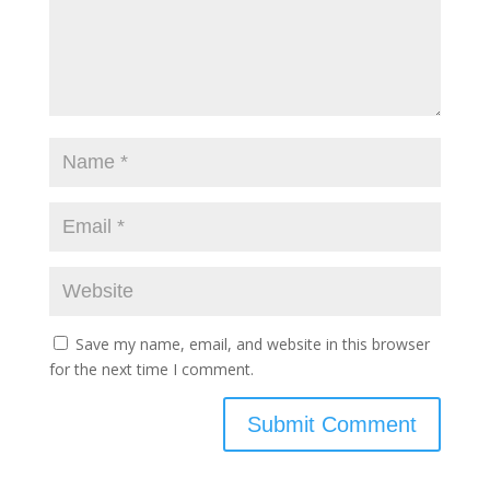
Save my name, email, and website in this browser
for the next time I comment.