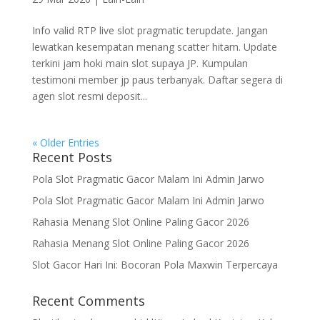
Info valid RTP live slot pragmatic terupdate. Jangan
lewatkan kesempatan menang scatter hitam. Update
terkini jam hoki main slot supaya JP. Kumpulan
testimoni member jp paus terbanyak. Daftar segera di
agen slot resmi deposit...
« Older Entries
Recent Posts
Pola Slot Pragmatic Gacor Malam Ini Admin Jarwo
Pola Slot Pragmatic Gacor Malam Ini Admin Jarwo
Rahasia Menang Slot Online Paling Gacor 2026
Rahasia Menang Slot Online Paling Gacor 2026
Slot Gacor Hari Ini: Bocoran Pola Maxwin Terpercaya
Recent Comments