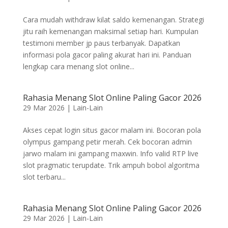
Cara mudah withdraw kilat saldo kemenangan. Strategi
jitu raih kemenangan maksimal setiap hari. Kumpulan
testimoni member jp paus terbanyak. Dapatkan
informasi pola gacor paling akurat hari ini. Panduan
lengkap cara menang slot online...
Rahasia Menang Slot Online Paling Gacor 2026
29 Mar 2026
|
Lain-Lain
Akses cepat login situs gacor malam ini. Bocoran pola
olympus gampang petir merah. Cek bocoran admin
jarwo malam ini gampang maxwin. Info valid RTP live
slot pragmatic terupdate. Trik ampuh bobol algoritma
slot terbaru...
Rahasia Menang Slot Online Paling Gacor 2026
29 Mar 2026
|
Lain-Lain