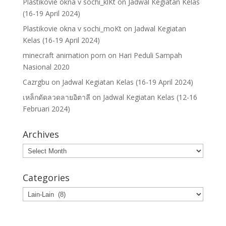
Plastikovie okna v sochi_klKt
on
Jadwal Kegiatan Kelas
(16-19 April 2024)
Plastikovie okna v sochi_moKt
on
Jadwal Kegiatan
Kelas (16-19 April 2024)
minecraft animation porn
on
Hari Peduli Sampah
Nasional 2020
Cazrgbu
on
Jadwal Kegiatan Kelas (16-19 April 2024)
เหล็กดัดลวดลายอิตาลี
on
Jadwal Kegiatan Kelas (12-16
Februari 2024)
Archives
Archives
Categories
Categories