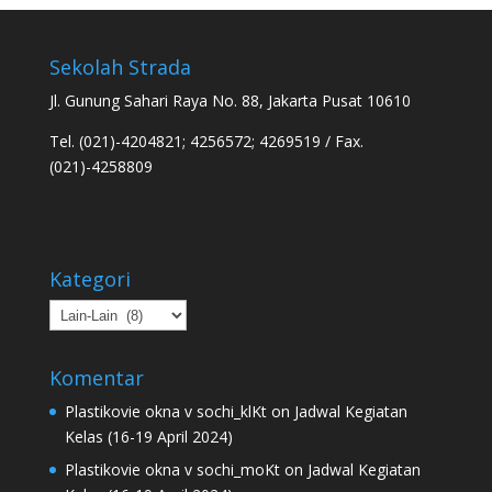
Sekolah Strada
Jl. Gunung Sahari Raya No. 88, Jakarta Pusat 10610
Tel. (021)-4204821; 4256572; 4269519 / Fax.
(021)-4258809
Kategori
Kategori
Komentar
Plastikovie okna v sochi_klKt
on
Jadwal Kegiatan
Kelas (16-19 April 2024)
Plastikovie okna v sochi_moKt
on
Jadwal Kegiatan