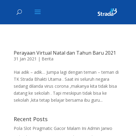
Perayaan Virtual Natal dan Tahun Baru 2021
31 Jan 2021
|
Berita
Hai adik – adik… Jumpa lagi dengan teman – teman di
TK Strada Bhakti Utama . Saat ini seluruh negara
sedang dilanda virus corona ,makanya kita tidak bisa
datang ke sekolah . Tapi meskipun tidak bisa ke
sekolah ,kita tetap belajar bersama ibu guru...
Recent Posts
Pola Slot Pragmatic Gacor Malam Ini Admin Jarwo