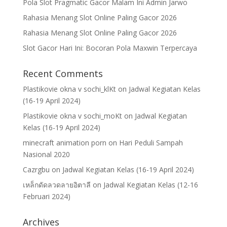
Pola Slot Pragmatic Gacor Malam Ini Admin Jarwo
Rahasia Menang Slot Online Paling Gacor 2026
Rahasia Menang Slot Online Paling Gacor 2026
Slot Gacor Hari Ini: Bocoran Pola Maxwin Terpercaya
Recent Comments
Plastikovie okna v sochi_klKt
on
Jadwal Kegiatan Kelas
(16-19 April 2024)
Plastikovie okna v sochi_moKt
on
Jadwal Kegiatan
Kelas (16-19 April 2024)
minecraft animation porn
on
Hari Peduli Sampah
Nasional 2020
Cazrgbu
on
Jadwal Kegiatan Kelas (16-19 April 2024)
เหล็กดัดลวดลายอิตาลี
on
Jadwal Kegiatan Kelas (12-16
Februari 2024)
Archives