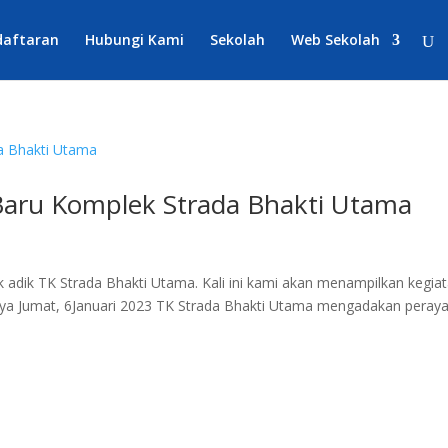
daftaran
Hubungi Kami
Sekolah
Web Sekolah
Baru Komplek Strada Bhakti Utama
ik adik TK Strada Bhakti Utama. Kali ini kami akan menampilkan kegia
atnya Jumat, 6Januari 2023 TK Strada Bhakti Utama mengadakan peray