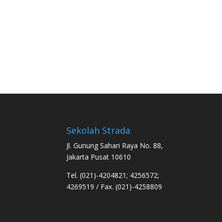
Sekolah Strada
Jl. Gunung Sahari Raya No. 88,
Jakarta Pusat 10610
Tel. (021)-4204821; 4256572;
4269519 / Fax. (021)-4258809