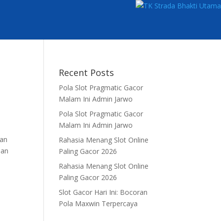
Recent Posts
Pola Slot Pragmatic Gacor
Malam Ini Admin Jarwo
Pola Slot Pragmatic Gacor
Malam Ini Admin Jarwo
tan
Rahasia Menang Slot Online
aan
Paling Gacor 2026
Rahasia Menang Slot Online
Paling Gacor 2026
Slot Gacor Hari Ini: Bocoran
Pola Maxwin Terpercaya