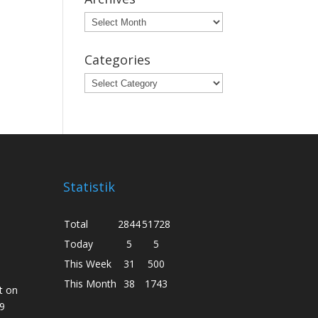
Archives
Categories
Categories
Statistik
Total
2844
51728
Today
5
5
This Week
31
500
This Month
38
1743
t
on
9