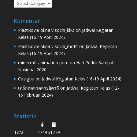
Kategori
Komentar
Plastikovie okna v sochi_klKt
on
Jadwal Kegiatan
Kelas (16-19 April 2024)
Plastikovie okna v sochi_moKt
on
Jadwal Kegiatan
Kelas (16-19 April 2024)
minecraft animation porn
on
Hari Peduli Sampah
Nasional 2020
Cazrgbu
on
Jadwal Kegiatan Kelas (16-19 April 2024)
เหล็กดัดลวดลายอิตาลี
on
Jadwal Kegiatan Kelas (12-
16 Februari 2024)
Statistik
Total
2749
51779