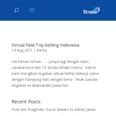
Virtual Field Trip Keliling Indonesia
14 Aug 2021
|
Berita
Hai teman teman …… Jumpa lagi dengan kami ,
sahabat kecil dari TK Strada Bhakti Utama . Kali ini
kami mengikuti kegiatan virtual fieltrip bekerja sama
dengan Kampung Kids dengan tema “Anak Garuda “
Kegiatan ini dilaksanakn pada hari...
Recent Posts
Pola Slot Pragmatic Gacor Malam Ini Admin Jarwo