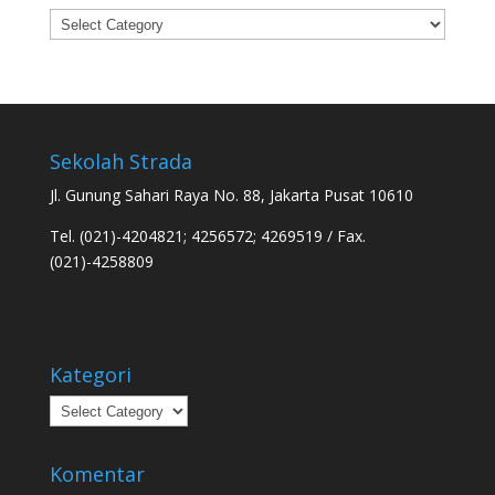
Categories
Sekolah Strada
Jl. Gunung Sahari Raya No. 88, Jakarta Pusat 10610
Tel. (021)-4204821; 4256572; 4269519 / Fax.
(021)-4258809
Kategori
Kategori
Komentar