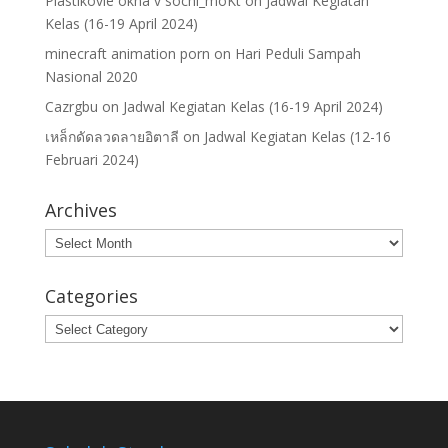
Plastikovie okna v sochi_moKt
on
Jadwal Kegiatan
Kelas (16-19 April 2024)
minecraft animation porn
on
Hari Peduli Sampah
Nasional 2020
Cazrgbu
on
Jadwal Kegiatan Kelas (16-19 April 2024)
เหล็กดัดลวดลายอิตาลี
on
Jadwal Kegiatan Kelas (12-16
Februari 2024)
Archives
Archives
Categories
Categories