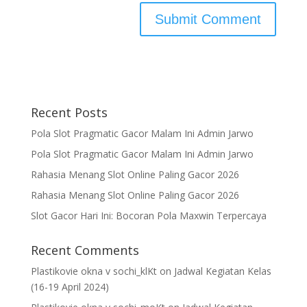
Recent Posts
Pola Slot Pragmatic Gacor Malam Ini Admin Jarwo
Pola Slot Pragmatic Gacor Malam Ini Admin Jarwo
Rahasia Menang Slot Online Paling Gacor 2026
Rahasia Menang Slot Online Paling Gacor 2026
Slot Gacor Hari Ini: Bocoran Pola Maxwin Terpercaya
Recent Comments
Plastikovie okna v sochi_klKt
on
Jadwal Kegiatan Kelas
(16-19 April 2024)